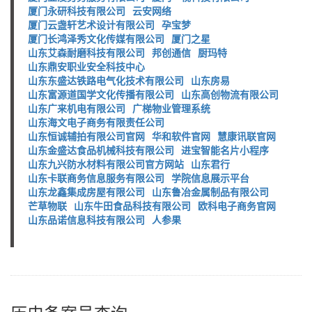
厦门永研科技有限公司
云安网络
厦门云盏轩艺术设计有限公司
孕宝梦
厦门长鸿泽秀文化传媒有限公司
厦门之星
山东艾森耐磨科技有限公司
邦创通信
厨玛特
山东鼎安职业安全科技中心
山东东盛达铁路电气化技术有限公司
山东房易
山东富源道国学文化传播有限公司
山东高创物流有限公司
山东广来机电有限公司
广梯物业管理系统
山东海文电子商务有限责任公司
山东恒诚辅拍有限公司官网
华和软件官网
慧康讯联官网
山东金盛达食品机械科技有限公司
进宝智能名片小程序
山东九兴防水材料有限公司官方网站
山东君行
山东卡联商务信息服务有限公司
学院信息展示平台
山东龙鑫集成房屋有限公司
山东鲁冶金属制品有限公司
芒草物联
山东牛田食品科技有限公司
欧科电子商务官网
山东品诺信息科技有限公司
人参果