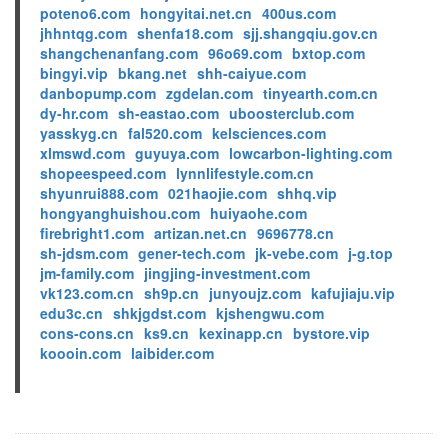
poteno6.com
hongyitai.net.cn
400us.com
jhhntqg.com
shenfa18.com
sjj.shangqiu.gov.cn
shangchenanfang.com
96o69.com
bxtop.com
bingyi.vip
bkang.net
shh-caiyue.com
danbopump.com
zgdelan.com
tinyearth.com.cn
dy-hr.com
sh-eastao.com
uboosterclub.com
yasskyg.cn
fal520.com
kelsciences.com
xlmswd.com
guyuya.com
lowcarbon-lighting.com
shopeespeed.com
lynnlifestyle.com.cn
shyunrui888.com
021haojie.com
shhq.vip
hongyanghuishou.com
huiyaohe.com
firebright1.com
artizan.net.cn
9696778.cn
sh-jdsm.com
gener-tech.com
jk-vebe.com
j-g.top
jm-family.com
jingjing-investment.com
vk123.com.cn
sh9p.cn
junyoujz.com
kafujiaju.vip
edu3c.cn
shkjgdst.com
kjshengwu.com
cons-cons.cn
ks9.cn
kexinapp.cn
bystore.vip
koooin.com
laibider.com