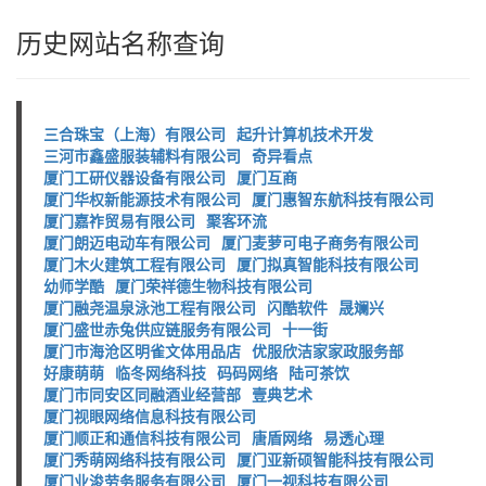
历史网站名称查询
三合珠宝（上海）有限公司
起升计算机技术开发
三河市鑫盛服装辅料有限公司
奇异看点
厦门工研仪器设备有限公司
厦门互商
厦门华权新能源技术有限公司
厦门惠智东航科技有限公司
厦门嘉祚贸易有限公司
聚客环流
厦门朗迈电动车有限公司
厦门麦萝可电子商务有限公司
厦门木火建筑工程有限公司
厦门拟真智能科技有限公司
幼师学酷
厦门荣祥德生物科技有限公司
厦门融尧温泉泳池工程有限公司
闪酷软件
晟斓兴
厦门盛世赤兔供应链服务有限公司
十一街
厦门市海沧区明雀文体用品店
优服欣洁家家政服务部
好康萌萌
临冬网络科技
码码网络
陆可茶饮
厦门市同安区同融酒业经营部
壹典艺术
厦门视眼网络信息科技有限公司
厦门顺正和通信科技有限公司
唐盾网络
易透心理
厦门秀萌网络科技有限公司
厦门亚新硕智能科技有限公司
厦门业浚劳务服务有限公司
厦门一视科技有限公司