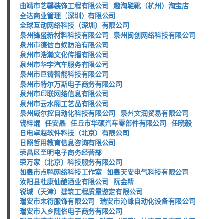
曲靖市艺馨装饰工程有限公司
趣淘鞋靴（杭州）淘宝店
全达商业管理（深圳）有限公司
全球互动网络科技（深圳）有限公司
泉州锋盛新材料科技有限公司
泉州闽创网络科技有限公司
泉州市德信白蚁防治有限公司
泉州市浩瀚文化传播有限公司
泉州市华宇汽车服务有限公司
泉州市巨铸智能科技有限公司
泉州市特尔万斯电子商务有限公司
泉州市印联网络信息有限公司
泉州市云水阁工艺品有限公司
泉州威尔控自动化科技有限公司
泉州文润贸易有限公司
饶梓焜
任安晶
任丘市华硕汽车零部件有限公司
任晓毅
日电卓越软件科技（北京）有限公司
日照哲用教育信息咨询有限公司
荣昌区至明电子商务经营部
荣万家（北京）科技服务有限公司
如皋市点鸭网络科技工作室
如皋天安电气科技有限公司
汝阳县杜康仙酿酒业有限公司
阮金精
锐城（天津）建筑工程质量鉴定有限公司
瑞安市末符服饰有限公司
瑞安市沁峰自动化设备有限公司
瑞安市入乡随俗电子商务有限公司