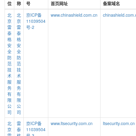
位
称
号
首页网址
备案域名
北
北
京ICP备
www.chinashield.com.cn
chinashield.com.
京
京
11039504
雷
雷
号-2
泰
泰
格
格
安
安
全
全
防
防
范
范
技
技
术
术
服
服
务
务
有
有
限
限
公
公
司
司
北
雷
京ICP备
www.ltsecurity.com.cn
ltsecurity.com.cn
京
泰
11039504
雷
格
号-3