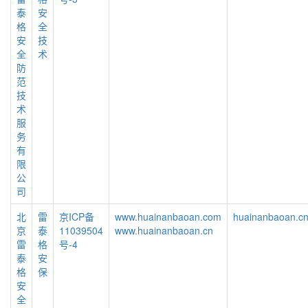
泰
安
格
全
安
技
全
术
防
范
技
术
服
务
有
限
公
司
北
雷
京ICP备
www.huainanbaoan.com
huainanbaoan.c
京
泰
11039504
www.huainanbaoan.cn
雷
格
号-4
泰
安
格
保
安
全