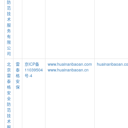
防
范
技
术
服
务
有
限
公
司
北
雷
京ICP备
www.huainanbaoan.com
huainanbaoan.c
京
泰
11039504
www.huainanbaoan.cn
雷
格
号-4
泰
安
格
保
安
全
防
范
技
术
服