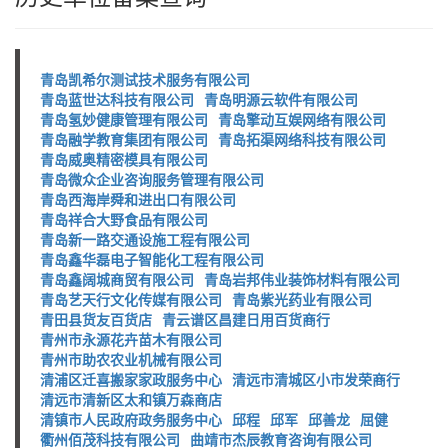
青岛凯希尔测试技术服务有限公司
青岛蓝世达科技有限公司
青岛明源云软件有限公司
青岛氢妙健康管理有限公司
青岛擎动互娱网络有限公司
青岛融学教育集团有限公司
青岛拓渠网络科技有限公司
青岛威奥精密模具有限公司
青岛微众企业咨询服务管理有限公司
青岛西海岸舜和进出口有限公司
青岛祥合大野食品有限公司
青岛新一路交通设施工程有限公司
青岛鑫华磊电子智能化工程有限公司
青岛鑫阔城商贸有限公司
青岛岩邦伟业装饰材料有限公司
青岛艺天行文化传媒有限公司
青岛紫光药业有限公司
青田县货友百货店
青云谱区昌建日用百货商行
青州市永源花卉苗木有限公司
青州市助农农业机械有限公司
清浦区迁喜搬家家政服务中心
清远市清城区小市发荣商行
清远市清新区太和镇万森商店
清镇市人民政府政务服务中心
邱程
邱军
邱善龙
屈健
衢州佰茂科技有限公司
曲靖市杰辰教育咨询有限公司