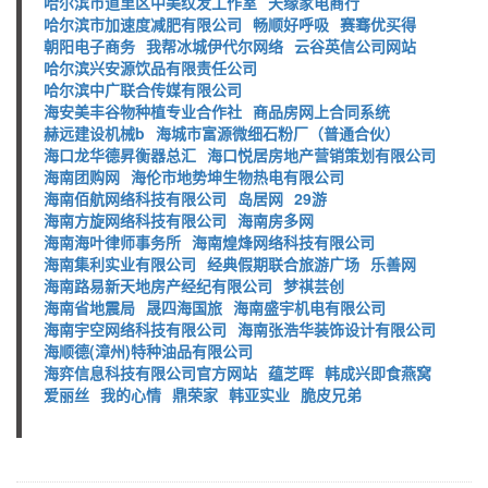
哈尔滨市道里区中美纹发工作室
天缘家电商行
哈尔滨市加速度减肥有限公司
畅顺好呼吸
赛骞优买得
朝阳电子商务
我帮冰城伊代尔网络
云谷英信公司网站
哈尔滨兴安源饮品有限责任公司
哈尔滨中广联合传媒有限公司
海安美丰谷物种植专业合作社
商品房网上合同系统
赫远建设机械b
海城市富源微细石粉厂（普通合伙）
海口龙华德昇衡器总汇
海口悦居房地产营销策划有限公司
海南团购网
海伦市地势坤生物热电有限公司
海南佰航网络科技有限公司
岛居网
29游
海南方旋网络科技有限公司
海南房多网
海南海叶律师事务所
海南煌烽网络科技有限公司
海南集利实业有限公司
经典假期联合旅游广场
乐善网
海南路易新天地房产经纪有限公司
梦祺芸创
海南省地震局
晟四海国旅
海南盛宇机电有限公司
海南宇空网络科技有限公司
海南张浩华装饰设计有限公司
海顺德(漳州)特种油品有限公司
海弈信息科技有限公司官方网站
蕴芝晖
韩成兴即食燕窝
爱丽丝
我的心情
鼎荣家
韩亚实业
脆皮兄弟