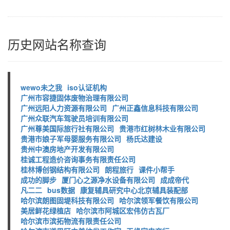
历史网站名称查询
wewo未之我
iso认证机构
广州市容捷固体废物治理有限公司
广州远阳人力资源有限公司
广州正鑫信息科技有限公司
广州众联汽车驾驶员培训有限公司
广州尊美国际旅行社有限公司
贵港市红树林木业有限公司
贵港市娘子军母婴服务有限公司
杨氏达建设
贵州中澳房地产开发有限公司
桂诚工程造价咨询事务有限责任公司
桂林博创钢结构有限公司
朗程旅行
课件小帮手
成功的脚步
厦门心之源净水设备有限公司
成成帝代
凡二二
bus数据
康复辅具研究中心北京辅具装配部
哈尔滨朗图固堤科技有限公司
哈尔滨领军餐饮有限公司
美居鲜花绿植店
哈尔滨市阿城区宏伟仿古瓦厂
哈尔滨市滨拓物流有限责任公司