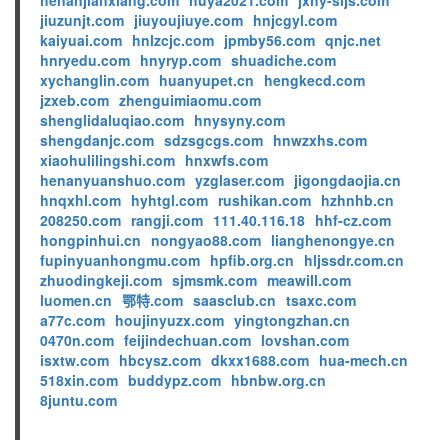
henanjianxiang.com
huya2021.com
jxhy-sljs.com
jiuzunjt.com
jiuyoujiuye.com
hnjcgyl.com
kaiyuai.com
hnlzcjc.com
jpmby56.com
qnjc.net
hnryedu.com
hnyryp.com
shuadiche.com
xychanglin.com
huanyupet.cn
hengkecd.com
jzxeb.com
zhenguimiaomu.com
shenglidaluqiao.com
hnysyny.com
shengdanjc.com
sdzsgcgs.com
hnwzxhs.com
xiaohulilingshi.com
hnxwfs.com
henanyuanshuo.com
yzglaser.com
jigongdaojia.cn
hnqxhl.com
hyhtgl.com
rushikan.com
hzhnhb.cn
208250.com
rangji.com
111.40.116.18
hhf-cz.com
hongpinhui.cn
nongyao88.com
lianghenongye.cn
fupinyuanhongmu.com
hpfib.org.cn
hljssdr.com.cn
zhuodingkeji.com
sjmsmk.com
meawill.com
luomen.cn
鄂特.com
saasclub.cn
tsaxc.com
a77c.com
houjinyuzx.com
yingtongzhan.cn
0470n.com
feijindechuan.com
lovshan.com
isxtw.com
hbcysz.com
dkxx1688.com
hua-mech.cn
518xin.com
buddypz.com
hbnbw.org.cn
8juntu.com