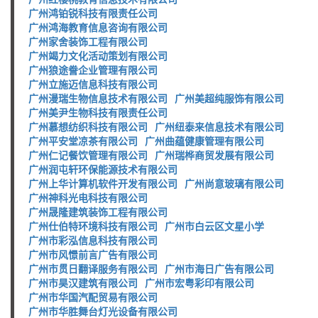
广州鸿铂锐科技有限责任公司
广州鸿海教育信息咨询有限公司
广州家舍装饰工程有限公司
广州竭力文化活动策划有限公司
广州狼途誊企业管理有限公司
广州立施迈信息科技有限公司
广州漫瑞生物信息技术有限公司
广州美超纯服饰有限公司
广州美尹生物科技有限责任公司
广州慕想纺织科技有限公司
广州纽泰来信息技术有限公司
广州平安堂凉茶有限公司
广州曲蕴健康管理有限公司
广州仁记餐饮管理有限公司
广州瑞桦商贸发展有限公司
广州润屯轩环保能源技术有限公司
广州上华计算机软件开发有限公司
广州尚意玻璃有限公司
广州神科光电科技有限公司
广州晟隆建筑装饰工程有限公司
广州仕伯特环境科技有限公司
广州市白云区文星小学
广州市彩泓信息科技有限公司
广州市风憬前言广告有限公司
广州市贯日翻译服务有限公司
广州市海日广告有限公司
广州市昊汉建筑有限公司
广州市宏粤彩印有限公司
广州市华国汽配贸易有限公司
广州市华胜舞台灯光设备有限公司