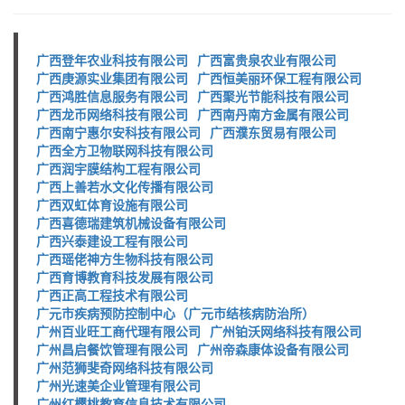
广西登年农业科技有限公司
广西富贵泉农业有限公司
广西庚源实业集团有限公司
广西恒美丽环保工程有限公司
广西鸿胜信息服务有限公司
广西聚光节能科技有限公司
广西龙币网络科技有限公司
广西南丹南方金属有限公司
广西南宁惠尔安科技有限公司
广西濮东贸易有限公司
广西全方卫物联网科技有限公司
广西润宇膜结构工程有限公司
广西上善若水文化传播有限公司
广西双虹体育设施有限公司
广西喜德瑞建筑机械设备有限公司
广西兴泰建设工程有限公司
广西瑶佬神方生物科技有限公司
广西育博教育科技发展有限公司
广西正高工程技术有限公司
广元市疾病预防控制中心（广元市结核病防治所）
广州百业旺工商代理有限公司
广州铂沃网络科技有限公司
广州昌启餐饮管理有限公司
广州帝森康体设备有限公司
广州范狮斐奇网络科技有限公司
广州光速美企业管理有限公司
广州红樱桃教育信息技术有限公司