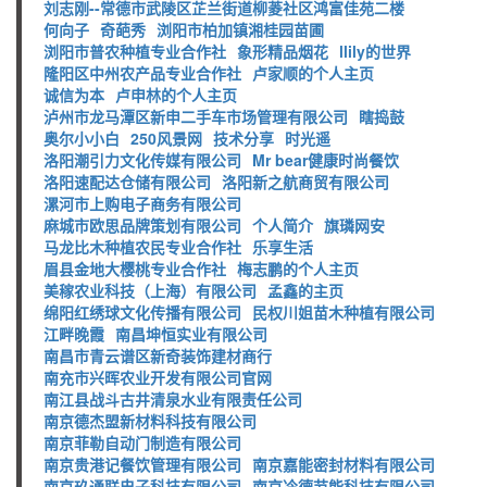
刘志刚--常德市武陵区芷兰街道柳菱社区鸿富佳苑二楼
何向子
奇葩秀
浏阳市柏加镇湘桂园苗圃
浏阳市普农种植专业合作社
象形精品烟花
llily的世界
隆阳区中州农产品专业合作社
卢家顺的个人主页
诚信为本
卢申林的个人主页
泸州市龙马潭区新申二手车市场管理有限公司
瞎捣鼓
奥尔小小白
250风景网
技术分享
时光遥
洛阳潮引力文化传媒有限公司
Mr bear健康时尚餐饮
洛阳速配达仓储有限公司
洛阳新之航商贸有限公司
漯河市上购电子商务有限公司
麻城市欧思品牌策划有限公司
个人简介
旗璘网安
马龙比木种植农民专业合作社
乐享生活
眉县金地大樱桃专业合作社
梅志鹏的个人主页
美稼农业科技（上海）有限公司
孟鑫的主页
绵阳红绣球文化传播有限公司
民权川姐苗木种植有限公司
江畔晚霞
南昌坤恒实业有限公司
南昌市青云谱区新奇装饰建材商行
南充市兴晖农业开发有限公司官网
南江县战斗古井清泉水业有限责任公司
南京德杰盟新材料科技有限公司
南京菲勒自动门制造有限公司
南京贵港记餐饮管理有限公司
南京嘉能密封材料有限公司
南京玖通联电子科技有限公司
南京冷德节能科技有限公司