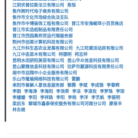
江阴优普拉斯法兰有限公司
焦恒
焦作跨时代电子商务有限公司
焦作市文化市场综合执法支队
焦作市中博装饰工程有限公司
晋江市安海峻珲小百货商店
晋江市实选纸制品有限责任公司
晋江市西园奥邦货运代理服务部
荆州市创美计算机科技有限公司
九江升科生态农业发展有限公司
九江旺顺活动房有限公司
九江中态苗木有限公司
柯德明
柯志祥
昆明水闰骄阳美容有限公司
昆山华众信息科技有限公司
昆山聚微信息科技有限公司
拉萨市巅源科技有限责任公司
阆中市远翔中小企业服务有限公司
乐山市隆瑜网络科技有限公司
雷鹏
耒阳市善解人意信息服务部
黎腾
李斌
李成银
李春辉
李刚
李海涛
李海阳
李浩荣
李洁
李凌玫
李梦珠
李琼
李姗姗
李田
李祥路
李阳
李杨
李洋
李艺帆
李振明
梁启东
聊城市鑫泰保安服务有限公司河南分公司
廖泉丰
林东槟