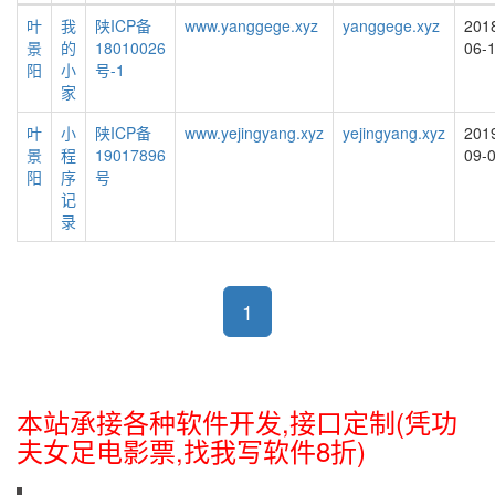
叶
我
陕ICP备
www.yanggege.xyz
yanggege.xyz
201
景
的
18010026
06-
阳
小
号-1
家
叶
小
陕ICP备
www.yejingyang.xyz
yejingyang.xyz
201
景
程
19017896
09-
阳
序
号
记
录
1
本站承接各种软件开发,接口定制(凭功
夫女足电影票,找我写软件8折)