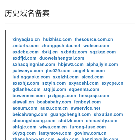
历史域名备案
xinyaqiao.cn
huizhisc.com
thesource.com.cn
zmtarts.com
zhongqishidai.net
wolecn.com
sxdcbx.com
rbtkj.cn
sxbddz.com
sqzkqc.com
sxdfjd.com
duoweishengtai.com
sxhaoqingnian.com
hbjswz.com
alphajiyin.com
jialiweiyu.com
jhs029.com
angel-klm.com
ludinggaoke.com
sxqizhi.com
slccd.com
sxsxhjz.com
sxtyln.com
sxyaoshi.com
sxycpe.cn
gdlanhe.com
stqljd.com
sqpenma.com
bowenmm.com
jxzlgcgs.com
hnsqxsjc.com
afawall.cn
beabababy.com
fenboyi.com
aosum.com
auxu.com.cn
awservice.net
beicaiwang.com
guangchenglt.com
shxutian.com
shcongshuang.com
shdlzk.com
chinashfy.com
shfgjc.com
wiwa.com.cn
furong-fuse.com
66yxq.com
fastymove.com
goview.com.cn
zhanghong-art.com
e-yin.com
hanxinwujin.com