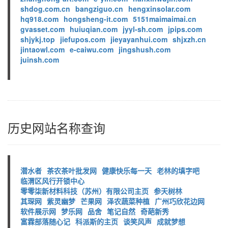
shdog.com.cn
bangziguo.cn
hengxinsolar.com
hq918.com
hongsheng-it.com
5151maimaimai.cn
gvasset.com
huiuqian.com
jyyl-sh.com
jpips.com
shjykj.top
jiefupos.com
jieyayanhui.com
shjxzh.cn
jintaowl.com
e-caiwu.com
jingshush.com
juinsh.com
历史网站名称查询
潜水者
茶农茶叶批发网
健康快乐每一天
老林的填字吧
临渭区风行开锁中心
零零柒新材料科技（苏州）有限公司主页
参天树林
其琛网
紫灵幽梦
芒果网
泽农蔬菜种植
广州巧欣花边网
软件展示网
梦乐网
品舍
笔记自然
奇葩新秀
富霖部落随心记
科派斯的主页
谈笑风声
成就梦想