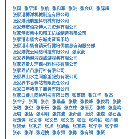
张国
张罕知
张航
张和军
张洪
张会庆
张际超
张家港博洋机械制造有限公司
张家港驰航塑料机械有限公司
张家港市佰斯特人力资源有限公司
张家港市新中和精工机械制造有限公司
张家港市杨舍东城尚音音乐坊
张家港市杨舍镇天行健培优信息咨询服务部
张家港微云网络科技有限公司
张家豪
张家界畅游湘西旅游服务有限公司
张家界贵友环保材料科技有限公司
张家界苗苗旅行社有限公司
张家界山水之间旅游服务有限公司
张家界书香驿站有限责任公司
张家口年猪电子商务有限公司
张家口睿儿网络科技有限公司
张嘉熙
张江华
张杰
张金宁
张晋
张京
张晶晶
张敬
张俊峰
张俊君
张骏
张珺
张空
张乐乐
张磊
张立柱
张丽芳
张林
张鹿鸣
张璐
张猛
张明明
张其波
张奇豪
张锐
张森
张石磊
张涛涛
张文博
张文昌
张文杰
张武
张祥佑
张向前
张晓龙
张秀君
张旭
张旭敏
张絮寒
张学宇
张学煜
张彦
张洋
张迎拽
张永强
张勇
张有福
张赟