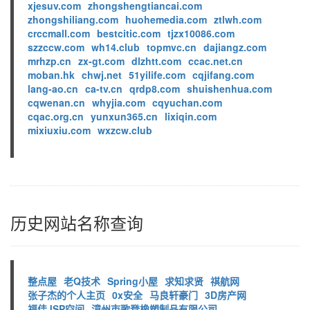
xjesuv.com
zhongshengtiancai.com
zhongshiliang.com
huohemedia.com
ztlwh.com
crccmall.com
bestcitic.com
tjzx10086.com
szzccw.com
wh14.club
topmvc.cn
dajiangz.com
mrhzp.cn
zx-gt.com
dlzhtt.com
ccac.net.cn
moban.hk
chwj.net
51yilife.com
cqjifang.com
lang-ao.cn
ca-tv.cn
qrdp8.com
shuishenhua.com
cqwenan.cn
whyjia.com
cqyuchan.com
cqac.org.cn
yunxun365.cn
lixiqin.com
mixiuxiu.com
wxzcw.club
历史网站名称查询
整点屋
老Q技术
Spring小屋
求知求贤
祺航网
张子杰的个人主页
0x安全
马良轩豪门
3D房产网
福佳JSP空间
漳州市歌登橡塑制品有限公司