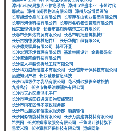
漳州市公安局旅店业信息系统
漳州市锦盛木业
卡盟时代
那就点
漳州市闽强物流有限公司
漳州芗城博爱医院
长春超燃食品加工有限公司
长春莲花山实业集团有限公司
长春市鸿儒科技有限公司
长春市名钧餐饮管理有限公司
维京篮球俱乐部
长春市鑫润泽装饰工程有限公司
长春市永辉达商贸有限公司
长葛市明扬建筑机械厂
长乐古槐德发机械配件厂
长乐华翔针织有限公司
长沙德奥家具有限公司
韩亚汗蒸
长沙宏源环境管理有限公司
基准空间设计
金蝉换码宝
长沙巨浪网络科技有限公司
长沙巨人神装饰拆除工程有限公司
长沙科力威蒸馏技术有限公司
长沙雷邦环保科技有限公司
品诚知识产权
长沙融景信息科技
长沙市超级优才乳品有限公司
花禾婚纱摄影全球旅拍
九养私疗
长沙市鲁岳油罐销售有限公司
长沙市天心区鹰鸿电子厂
长沙市望城区钰通废旧物资经营部
长沙市雨花区传孝殡仪服务部
长沙市岳麓区和信搬家服务部
顺晨微信
长沙同淼智能科技有限公司
长沙万度建筑材料有限公司
希赛网
长沙湘嫂家政服务有限公司
千鱼设计雅特旗下
易爱米粉
长沙瀛胜环保科技有限公司
运峰网络