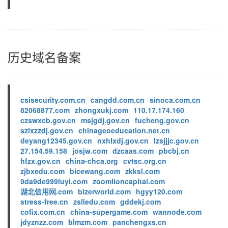
历史域名备案
csisecurity.com.cn
cangdd.com.cn
sinoca.com.cn
82068877.com
zhongxukj.com
110.17.174.160
czswxcb.gov.cn
msjgdj.gov.cn
fucheng.gov.cn
szlxzzdj.gov.cn
chinageoeducation.net.cn
deyang12345.gov.cn
nxhlxdj.gov.cn
lzsjjjc.gov.cn
27.154.59.158
josjw.com
dzcaas.com
pbcbj.cn
hfzx.gov.cn
china-chca.org
cvtsc.org.cn
zjbxedu.com
bicewang.com
zkksl.com
9da9de999luyi.com
zoomlioncapital.com
湖北信用网.com
bizerworld.com
hgyy120.com
stress-free.cn
zslledu.com
gddekj.com
cofix.com.cn
china-supergame.com
wannode.com
jdyznzz.com
blmzm.com
panchengxs.cn