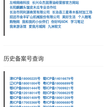
左啡网络科技
长兴众杰润滑油经营部官方网站
长阳麒麟头皱皮木瓜专业合作社
长治市同利源商贸有限公司
长治县三星寿木板材加工场
招远市金丰矿山机械股份有限公司
美好生活
个人随笔
购物网
我和我的小伙伴们
你好吗SDK
学习笔记
我来游泳馆
爱我月城网
九洲软文
历史备案号查询
津ICP备18000225号
蜀ICP备14016679号
辽ICP备18001004号
粤ICP备18006899号
鄂ICP备09001444号
鄂ICP备17009921号
蜀ICP备12018014号
皖ICP备17008625号
蜀ICP备18001409号
鄂ICP备18001209号
黑ICP备17003368号
粤ICP备18006680号