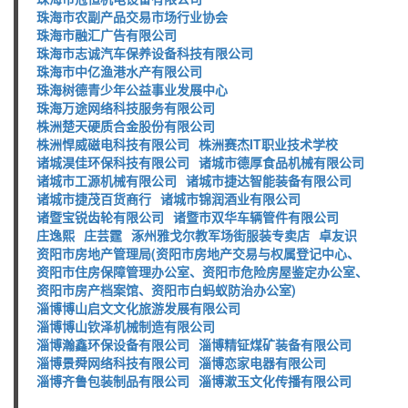
珠海市农副产品交易市场行业协会
珠海市融汇广告有限公司
珠海市志诚汽车保养设备科技有限公司
珠海市中亿渔港水产有限公司
珠海树德青少年公益事业发展中心
珠海万途网络科技服务有限公司
株洲楚天硬质合金股份有限公司
株洲悍威磁电科技有限公司
株洲赛杰IT职业技术学校
诸城淏佳环保科技有限公司
诸城市德厚食品机械有限公司
诸城市工源机械有限公司
诸城市捷达智能装备有限公司
诸城市捷茂百货商行
诸城市锦润酒业有限公司
诸暨宝锐齿轮有限公司
诸暨市双华车辆管件有限公司
庄逸熙
庄芸霆
涿州雅戈尔教军场街服装专卖店
卓友识
资阳市房地产管理局(资阳市房地产交易与权属登记中心、
资阳市住房保障管理办公室、资阳市危险房屋鉴定办公室、
资阳市房产档案馆、资阳市白蚂蚁防治办公室)
淄博博山启文文化旅游发展有限公司
淄博博山钦泽机械制造有限公司
淄博瀚鑫环保设备有限公司
淄博精钲煤矿装备有限公司
淄博景舜网络科技有限公司
淄博恋家电器有限公司
淄博齐鲁包装制品有限公司
淄博漱玉文化传播有限公司