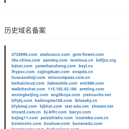
历史域名备案
2726999.com
zealousco.com
gem-flower.com
fdu-china.com
sanmey.com
loveinus.cn
bdfjzx.org
bdxst.com
yameihanzheng.com
bsyi.cn
fhypsc.com
cqjingduan.com
xnspds.cn
huacaosheji.com
sinocompass.com.cn
beihaicloud.com
ilabmobile.com
eric988.com
walkthechat.com
115.182.42.186
armting.com
anxingbeijing.com
angliboya.com
yishouche.net
bflykj.com
bailongma168.com
ibluesky.cn
bfybmsj.com
bjbhxt.com
test-edu.net
xhteam.net
intcard.com.cn
bj-bfht.com
bacyx.com
bsjisg11.com
peizizhishu.com
icesimba.com.cn
borienviro.com
boshuer.com
bunanedu.com