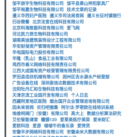
邹平辰宇生物科技有限公司
邹平县黄山梓阳家具厂
邹平裕嘉生物科技有限公司
技术文章的记录
遵义华西妇产医院
遵义市司法局官网
遵义长征村镇银行
归谷微餐
北京法宣在线科技有限公司
北京科海致能科技有限公司
爱飞网
河北凯力昂生物科技有限公司
湖南美迪建筑装饰设计工程有限公司
华安财保资产管理有限责任公司
华电国际电力股份有限公司
华隆（乳山）食品工业有限公司
鸡西市善义网络科技有限责任公司
江西大成国有资产经营管理有限责任公司
罗田县佳欣机械有限公司
润州区吉水源水产经营部
广告设备在线
深圳索信达数据技术有限公司
沈阳牡丹汇和生物科技有限公司
天津京滨工业园开发有限公司
个人日志
西藏阿里地区医院
烟台国开企业管理咨询有限公司
因未来官网
农归吧猴集
阿尔法·罗密欧在线培训系统
埃维柯阀门（安徽）有限公司
高大上
数据分析算法研究
艾伦智能课堂
瓣膜120
爱莱美医疗美容
爱米财汇
爱欧科技
爱游
啵啵牛的备忘录
爱馋货
安徽半步网络科技有限公司
安徽籴米大数据有限公司