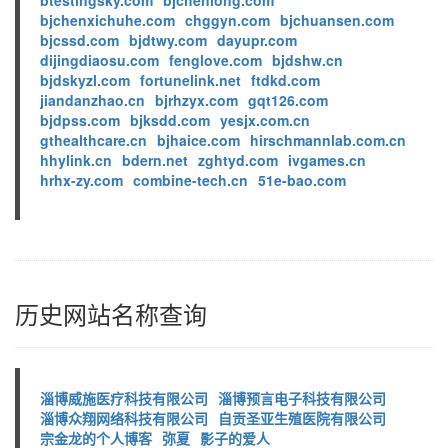
btestingsky.com
bjchenlong.com
bjchenxichuhe.com
chggyn.com
bjchuansen.com
bjcssd.com
bjdtwy.com
dayupr.com
dijingdiaosu.com
fenglove.com
bjdshw.cn
bjdskyzl.com
fortunelink.net
ftdkd.com
jiandanzhao.cn
bjrhzyx.com
gqt126.com
bjdpss.com
bjksdd.com
yesjx.com.cn
gthealthcare.cn
bjhaice.com
hirschmannlab.com.cn
hhylink.cn
bdern.net
zghtyd.com
ivgames.cn
hrhx-zy.com
combine-tech.cn
51e-bao.com
历史网站名称查询
淄博威施医疗科技有限公司
淄博预言电子科技有限公司
淄博众翔网络科技有限公司
自贡圣亚生殖医院有限公司
宗金龙的个人博客
弥夏
影子的爱人