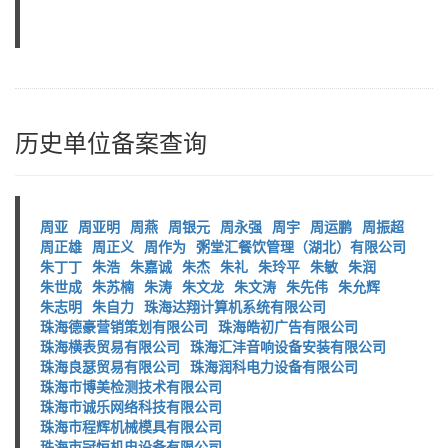
历史单位备案查询
周亚
周亚明
周燕
周银元
周永强
周宇
周运鹏
周振超
周正雄
周正义
周作为
粥堂汇餐饮管理（湖北）有限公司
朱丁丁
朱浩
朱嘉诚
朱杰
朱礼
朱玲平
朱敏
朱润
朱世成
朱苏楠
朱涛
朱文龙
朱文涛
朱先伟
朱允辉
朱志明
朱自力
珠海达翔计算机系统有限公司
珠海德豪营销策划有限公司
珠海皓初广告有限公司
珠海横表贸易有限公司
珠海汇沣音响设备安装有限公司
珠海良瑟贸易有限公司
珠海润科电力设备有限公司
珠海市博美检测技术有限公司
珠海市诚乐网络科技有限公司
珠海市程辉机械模具有限公司
珠海市冠恒机电设备有限公司