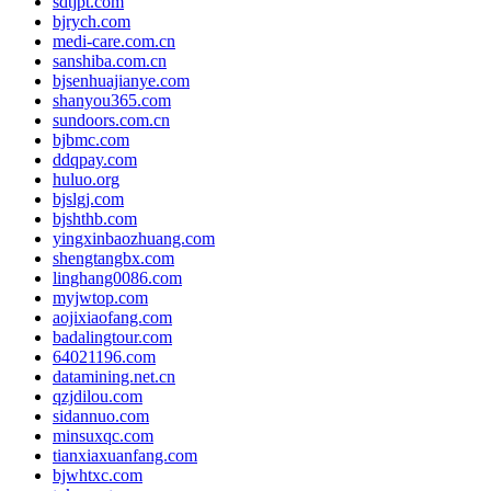
sdtjpt.com
bjrych.com
medi-care.com.cn
sanshiba.com.cn
bjsenhuajianye.com
shanyou365.com
sundoors.com.cn
bjbmc.com
ddqpay.com
huluo.org
bjslgj.com
bjshthb.com
yingxinbaozhuang.com
shengtangbx.com
linghang0086.com
myjwtop.com
aojixiaofang.com
badalingtour.com
64021196.com
datamining.net.cn
qzjdilou.com
sidannuo.com
minsuxqc.com
tianxiaxuanfang.com
bjwhtxc.com