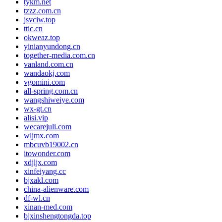
tykm.net
tzzz.com.cn
jsvciw.top
ttic.cn
okweaz.top
yinianyundong.cn
together-media.com.cn
vanland.com.cn
wandaokj.com
vgomini.com
all-spring.com.cn
wangshiweiye.com
wx-gt.cn
alisi.vip
wecarejuli.com
wljmx.com
mbcuvb19002.cn
itowonder.com
xdjljx.com
xinfeiyang.cc
bjxakl.com
china-alienware.com
df-wl.cn
xinan-med.com
bjxinshengtongda.top