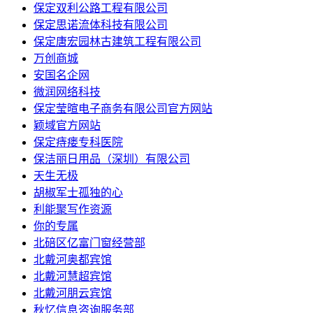
保定双利公路工程有限公司
保定思诺流体科技有限公司
保定唐宏园林古建筑工程有限公司
万创商城
安国名企网
微润网络科技
保定莹暄电子商务有限公司官方网站
颖域官方网站
保定痔瘘专科医院
保洁丽日用品（深圳）有限公司
天生无极
胡椒军士孤独的心
利能聚写作资源
你的专属
北碚区亿富门窗经营部
北戴河奥都宾馆
北戴河慧超宾馆
北戴河朋云宾馆
秋忆信息咨询服务部