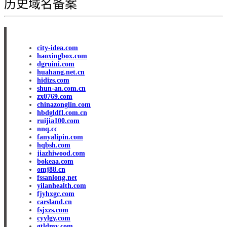
历史域名备案
city-idea.com
haoxingbox.com
dgruini.com
huahang.net.cn
hidizs.com
shun-an.com.cn
zx0769.com
chinazonglin.com
hbdgldfl.com.cn
ruijia100.com
nnq.cc
fanyalipin.com
hqbsh.com
jiazhiwood.com
bokeaa.com
omj88.cn
fssanlong.net
yilanhealth.com
fjyhxgc.com
carsland.cn
fsjxzs.com
cyylgy.com
gtldmy.com