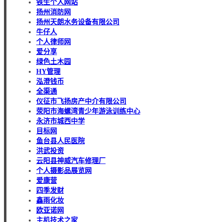
铁生个人网站
扬州消防网
扬州天朗水务设备有限公司
牛仔人
个人律师网
爱分享
绿色土木园
HY管理
泓澄钱币
全渠通
仪征市飞扬房产中介有限公司
荥阳市海螺湾青少年游泳训练中心
永济市城西中学
目标网
鱼台县人民医院
洪武投资
云阳县神威汽车修理厂
个人摄影品展览网
爱康营
四季发财
鑫雨化妆
欧亚诺网
主机技术之家