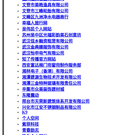
文登市美皓渔具有限公司
文登市三峰轮胎有限公司
文峰区九洲净水电器商行
幸福人旅行网
吴伟民个人网站
苏州吴中区光福彩韵美石创意坊
武汉佳乡融资租赁有限公司
武汉金典娜服饰有限公司
武汉怡申电气有限公司
知了传播官方网站
西安富达棉门帘窗帘制作服务部
湘林电子（香港）有限公司
湘潭建源生物技术开发有限公司
湘潭三金特种玻璃有限责任公司
辛集市众美装饰建材城
东隆震动
邢台市天荣新建筑体系开发有限公司
兴化市江安不锈钢制品有限公司
K9
个人空间
紫菲科技
青春励志