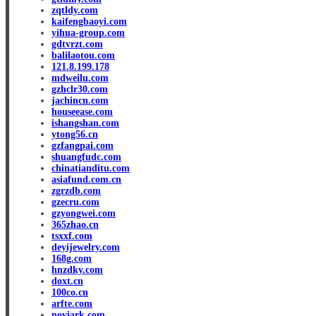
zqtldy.com
kaifengbaoyi.com
yihua-group.com
gdtvrzt.com
balilaotou.com
121.8.199.178
mdweilu.com
gzhclr30.com
jachincn.com
houseease.com
ishangshan.com
ytong56.cn
gzfangpai.com
shuangfudc.com
chinatianditu.com
asiafund.com.cn
zgrzdb.com
gzecru.com
gzyongwei.com
365zhao.cn
tsxxf.com
deyijewelry.com
168g.com
hnzdky.com
doxt.cn
100co.cn
arfte.com
noviark.com