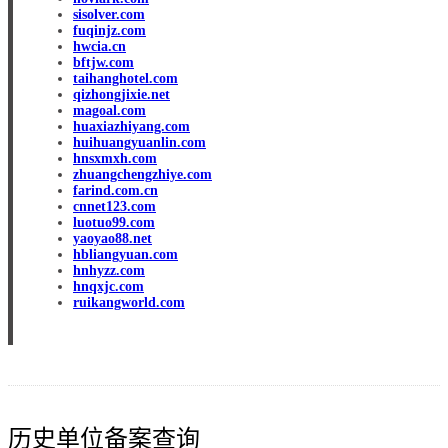
sisolver.com
fuqinjz.com
hwcia.cn
bftjw.com
taihanghotel.com
qizhongjixie.net
magoal.com
huaxiazhiyang.com
huihuangyuanlin.com
hnsxmxh.com
zhuangchengzhiye.com
farind.com.cn
cnnet123.com
luotuo99.com
yaoyao88.net
hbliangyuan.com
hnhyzz.com
hnqxjc.com
ruikangworld.com
历史单位备案查询