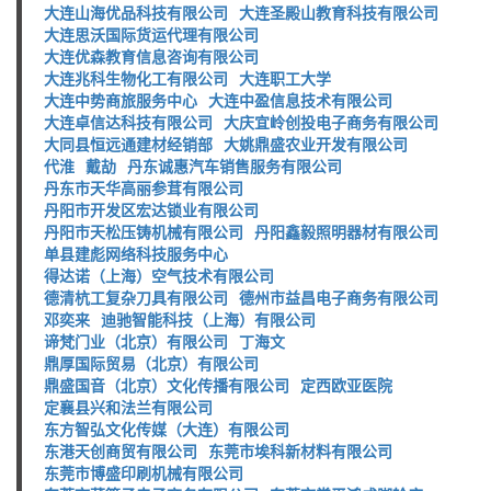
大连山海优品科技有限公司
大连圣殿山教育科技有限公司
大连思沃国际货运代理有限公司
大连优森教育信息咨询有限公司
大连兆科生物化工有限公司
大连职工大学
大连中势商旅服务中心
大连中盈信息技术有限公司
大连卓信达科技有限公司
大庆宜岭创投电子商务有限公司
大同县恒远通建材经销部
大姚鼎盛农业开发有限公司
代淮
戴劼
丹东诚惠汽车销售服务有限公司
丹东市天华高丽参茸有限公司
丹阳市开发区宏达锁业有限公司
丹阳市天松压铸机械有限公司
丹阳鑫毅照明器材有限公司
单县建彪网络科技服务中心
得达诺（上海）空气技术有限公司
德清杭工复杂刀具有限公司
德州市益昌电子商务有限公司
邓奕来
迪驰智能科技（上海）有限公司
谛梵门业（北京）有限公司
丁海文
鼎厚国际贸易（北京）有限公司
鼎盛国音（北京）文化传播有限公司
定西欧亚医院
定襄县兴和法兰有限公司
东方智弘文化传媒（大连）有限公司
东港天创商贸有限公司
东莞市埃科新材料有限公司
东莞市博盛印刷机械有限公司