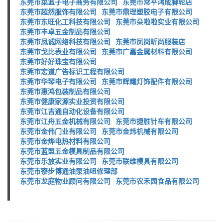
东莞市菜篮子电子商务有限公司
东莞市常平鸿成脚轮店
东莞市超然服饰有限公司
东莞市鼎珵塑胶电子有限公司
东莞市东旺化工科技有限公司
东莞市朵啦啦实业有限公司
东莞市丰卓五金制品有限公司
东莞市凤诚网络科技有限公司
东莞市凤岗昕尚服装店
东莞市戈比表业有限公司
东莞市广嘉金属材料有限公司
东莞市好好珠宝有限公司
东莞市宏道广告标识工程有限公司
东莞市华琴电子有限公司
东莞市辉耀灯饰配件有限公司
东莞市惠鸿包装制品有限公司
东莞市健康家源实业投资有限公司
东莞市江吉通自动化设备有限公司
东莞市江舟五金机械有限公司
东莞市捷胜针车有限公司
东莞市金伟门业有限公司
东莞市金炜机械有限公司
东莞市金烨电热材料有限公司
东莞市蓝盟五金模具制品有限公司
东莞市乐放实业有限公司
东莞市联维模具有限公司
东莞市寮步博通油泵油咀修理部
东莞市龙庭物业顾问有限公司
东莞市农禾园食品有限公司