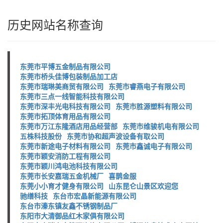
历史网站名称查询
东莞市平博五金制品有限公司
东莞市桥头佳博包装制品加工店
东莞市瑞琳美商贸有限公司
东莞市睿燕电子有限公司
东莞市三点一线智能科技有限公司
东莞市深丰光电科技有限公司
东莞市胜源塑料有限公司
东莞市拓顶体育用品有限公司
东莞市万江东隆酒店用品经营部
东莞市维骏机电有限公司
五株科技股份
东莞市协和超声波设备有取公司
东莞市新途电子材料有限公司
东莞市鑫诚电子有限公司
东莞市颖安消防工程有限公司
东莞市颖川鸿电池科技有限公司
东莞市长安嘉瑞五金机械厂
喜鹊金服
东莞小小育才健身有限公司
山东昆仑山景区欢迎您
驰缮科技
东台市宏晶新能源有限公司
东台市溱东镇友鑫不锈钢制品厂
东阳市大清御品红木家俱有限公司