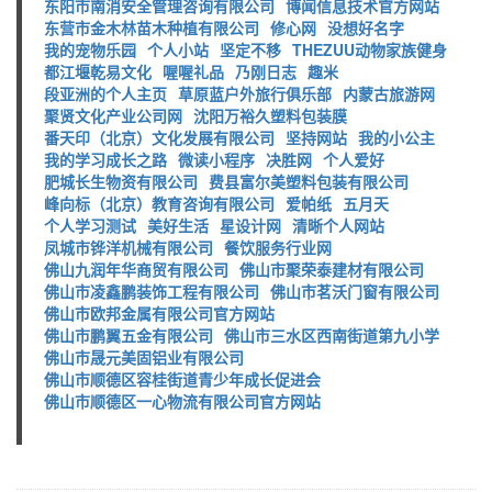
东阳市南消安全管理咨询有限公司
博闻信息技术官方网站
东营市金木林苗木种植有限公司
修心网
没想好名字
我的宠物乐园
个人小站
坚定不移
THEZUU动物家族健身
都江堰乾易文化
喔喔礼品
乃刚日志
趣米
段亚洲的个人主页
草原蓝户外旅行俱乐部
内蒙古旅游网
聚贤文化产业公司网
沈阳万裕久塑料包装膜
番天印（北京）文化发展有限公司
坚持网站
我的小公主
我的学习成长之路
微读小程序
决胜网
个人爱好
肥城长生物资有限公司
费县富尔美塑料包装有限公司
峰向标（北京）教育咨询有限公司
爱帕纸
五月天
个人学习测试
美好生活
星设计网
清晰个人网站
凤城市铧洋机械有限公司
餐饮服务行业网
佛山九润年华商贸有限公司
佛山市聚荣泰建材有限公司
佛山市凌鑫鹏装饰工程有限公司
佛山市茗沃门窗有限公司
佛山市欧邦金属有限公司官方网站
佛山市鹏翼五金有限公司
佛山市三水区西南街道第九小学
佛山市晟元美固铝业有限公司
佛山市顺德区容桂街道青少年成长促进会
佛山市顺德区一心物流有限公司官方网站