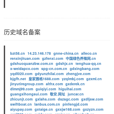
历史域名备案
bzt58.cn
14.23.146.178
gnne-china.cn
alleco.cn
renxinjituan.com
gzfenxi.com
中国绿色养殖网.cn
gdshuoquanzbw.com.cn
gdshjx.cn
tenghua-qq.cn
x-weidapco.com
spg-cn.com.cn
gdxingbang.com
yqdl020.com
gdyunzhilai.com
zhengjve.com
bjgfh.net
皇家雅格1688.com
yzqlmbj.com
gzxml.cn
jinyutiregroup.com
althx.com
gxderek.cn
dlmmj99.com
guiqiyi.com
higuihai.com
guangxihongsui.com
敬安.网址
juncar.cn
zhicunjt.com
gxlahs.com
dszsgc.com
gxdljsw.com
swiftboat.cn
lanbus.com.cn
pinfengjd.com
aiyupay.com
gxtaige.cn
gxxjw168.com
gxzyzn.com