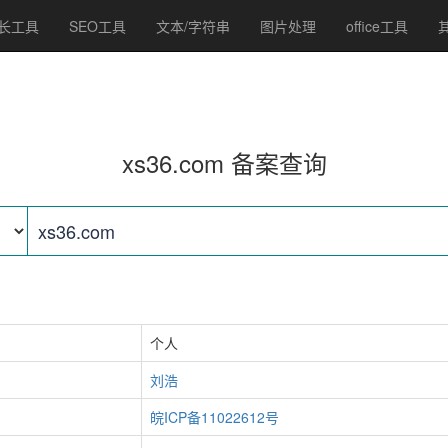
长工具
SEO工具
文本/字符串
图片处理
office工具
xs36.com 备案查询
个人
刘浩
皖ICP备11022612号