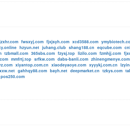
jzxhr.com
fwsxyj.com
fjxjsyh.com
xcd3588.com
ymybiotech.c
y.online
hzyun.net
juhang.club
shang188.cn
eqcube.com
cn
m
tzbmall.com
365sbs.com
fzysj.top
lizilo.com
fzmhjj.com
fjx
.com
mmfrtj.top
srfkw.com
dabs-banli.com
zhinengmenye.com
yz.com
xiyantop.com.cn
xiaodeyaoye.com
xyyykj.com.cn
lzyi
xxw.net
gahhqy88.com
bayh.net
deepmarket.cn
tzkys.com
ta
pos250.com