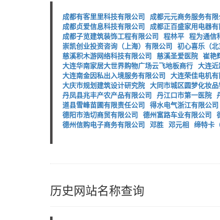
成都有客里里科技有限公司
成都元元商务服务有限
成都贞爱信息科技有限公司
成都正百盛家用电器有
成都子览建筑装饰工程有限公司
程林平
程为通信
崇凯创业投资咨询（上海）有限公司
初心喜乐（北
慈溪积木游网络科技有限公司
慈溪圣爱医院
崔艳
大连华南家居大世界购物广场云飞地板商行
大连近
大连南金因私出入境服务有限公司
大连荣佳电机有
大庆市规划建筑设计研究院
大同市城区圆梦化妆品
丹凤县兆丰产农产品有限公司
丹江口市第一医院
道县雪峰苗圃有限责任公司
得水电气浙江有限公司
德阳市浩切商贸有限公司
德州富路车业有限公司
德州信购电子商务有限公司
邓胜
邓元相
缔特卡
历史网站名称查询