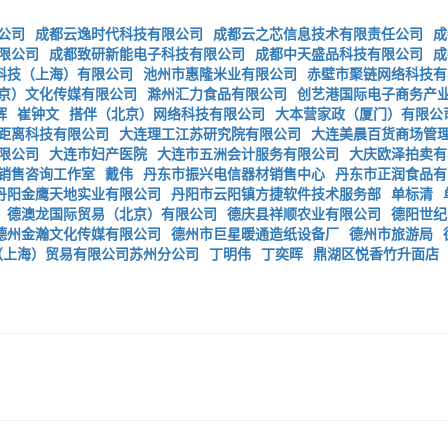
公司
成都云逸时代科技有限公司
成都云之芯信息技术有限责任公司
成
限公司
成都致研新能电子科技有限公司
成都中天盛品科技有限公司
成
科技（上海）有限公司
池州市惠隆米业有限公司
赤壁市聚链网络科技有
京）文化传媒有限公司
滁州汇力食品有限公司
创艺港国际电子商务产
辉
崔钟文
搭伴（北京）网络科技有限公司
大本营家政（厦门）有限公
距离科技有限公司
大连理工江苏研究院有限公司
大连美晨百货商场管
限公司
大连市妇产医院
大连市五洲会计服务有限公司
大庆欧泽拍卖有
销售咨询工作室
戴伟
丹东市振兴电信器材销售中心
丹东市正润食品有
丹阳金鹰天地实业有限公司
丹阳市云阳镇方捷软件技术服务部
单标清
德澳龙国际贸易（北京）有限公司
德庆县祥顺农业有限公司
德阳世纪
德州金瀚文化传媒有限公司
德州市巨星暖通造纸设备厂
德州市旅游局
（上海）贸易有限公司苏州分公司
丁明伟
丁奕晖
鼎湖区悦香竹升面店