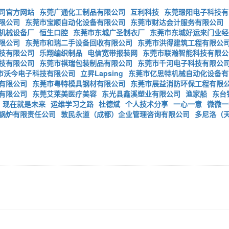
司官方网站
东莞广通化工制品有限公司
互利科技
东莞璟阳电子科技有
限公司
东莞市宝顺自动化设备有限公司
东莞市财达会计服务有限公司
机械设备厂
恒生口腔
东莞市东城广圣制衣厂
东莞市东城好运来门业经
限公司
东莞市和瑞二手设备回收有限公司
东莞市洪得建筑工程有限公
技有限公司
乐翔编织制品
电信宽带报装网
东莞市联瀚智能科技有限公
技有限公司
东莞市祺瑞包装制品有限公司
东莞市千河电子科技有限公
市沃今电子科技有限公司
立昇Lapsing
东莞市亿思特机械自动化设备有
有限公司
东莞市粤特模具钢材有限公司
东莞市展益消防环保工程有限
有限公司
东莞艾莱美医疗美容
东光县鑫溪塑业有限公司
渔家船
东台
现在就是未来
运维学习之路
杜德斌
个人技术分享
一心一意
微微一
锅炉有限责任公司
敦民永道（成都）企业管理咨询有限公司
多尼洛（