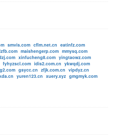
om
smvis.com
cflm.net.cn
eatinfz.com
lzfb.com
maishengerp.com
mmysq.com
dzj.com
xinfucheng8.com
yingtaowz.com
fyhyzscl.com
idis2.com.cn
ykwqdj.com
ng2.com
gsycc.cn
zfjk.com.cn
vipdyz.cn
kda.cn
yuren123.cn
xuery.xyz
gmgmyk.com