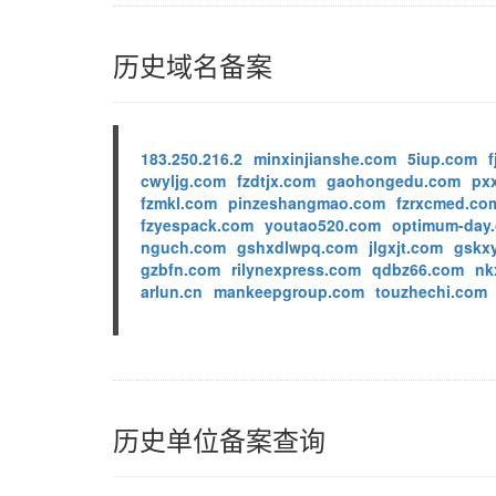
历史域名备案
183.250.216.2
minxinjianshe.com
5iup.com
f
cwyljg.com
fzdtjx.com
gaohongedu.com
pxx
fzmkl.com
pinzeshangmao.com
fzrxcmed.co
fzyespack.com
youtao520.com
optimum-day
nguch.com
gshxdlwpq.com
jlgxjt.com
gskx
gzbfn.com
rilynexpress.com
qdbz66.com
nk
arlun.cn
mankeepgroup.com
touzhechi.com
历史单位备案查询