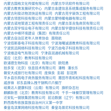
内蒙古国格文化传媒有限公司
内蒙古华讯软件有限公司
内蒙古教育发展研究中心
内蒙古金建信息系统集成服务有限公司
内蒙古利俊达物流快运有限公司
内蒙古亮宇装饰工程有限公司
内蒙古领思科技有限公司
内蒙古蒙特暖电器有限公司
内蒙古诺地管道工程有限责任公司
内蒙古圣吉兔商贸有限公司
内蒙古双宇恒业电子有限公司
内蒙古智宇捷信科技有限责任公司
内蒙古中峰环境建设（集团）有限责任公司
内蒙古自治区老年人体育协会
聂晓航
宁波佰斯泰电子科技有限公司
宁波海曙诚道教育科技有限公司
宁波凯迅网络科技有限公司
宁波万由电子科技有限公司
宁波维迩电气有限公司
宁津县润通机械有限公司
诺应（北京）教育科技有限公司
欧浦德生物科技（北京）有限公司
欧阳勇
拍多宝（北京）信息技术有限公司
潘畅
潘长乐
磐安大成旅行社有限公司
庞保良
彭超
彭冠男
平乡县乐购电子商务服务有限公司
莆田市青和松科技有限公司
戚彦锋
祁东县辣么拽干锅鸭爪爪餐厅
岐黄达人健康科技（云南）有限公司
旗帜杂志社
麒麟新思（北京）教育科技有限公司
千手一味餐饮管理有限公司
迁安轧一钢铁集团有限公司
前沿数据（辽宁）有限公司
黔西南布依族苗族自治州兴义第一中学
秦皇岛滨果网络科技有限公司
秦皇岛普尼科技有限公司