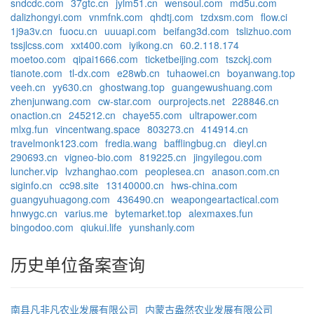
sndcdc.com
37gtc.cn
jylm51.cn
wensoul.com
md5u.com
dalizhongyi.com
vnmfnk.com
qhdtj.com
tzdxsm.com
flow.ci
1j9a3v.cn
fuocu.cn
uuuapi.com
beifang3d.com
tslizhuo.com
tssjlcss.com
xxt400.com
iyikong.cn
60.2.118.174
moetoo.com
qipai1666.com
ticketbeijing.com
tszckj.com
tianote.com
tl-dx.com
e28wb.cn
tuhaowei.cn
boyanwang.top
veeh.cn
yy630.cn
ghostwang.top
guangewushuang.com
zhenjunwang.com
cw-star.com
ourprojects.net
228846.cn
onaction.cn
245212.cn
chaye55.com
ultrapower.com
mlxg.fun
vincentwang.space
803273.cn
414914.cn
travelmonk123.com
fredia.wang
bafflingbug.cn
dieyl.cn
290693.cn
vigneo-bio.com
819225.cn
jingyilegou.com
luncher.vip
lvzhanghao.com
peoplesea.cn
anason.com.cn
siginfo.cn
cc98.site
13140000.cn
hws-china.com
guangyuhuagong.com
436490.cn
weapongeartactical.com
hnwygc.cn
varius.me
bytemarket.top
alexmaxes.fun
bingodoo.com
qiukui.life
yunshanly.com
历史单位备案查询
南县凡非凡农业发展有限公司
内蒙古盎然农业发展有限公司