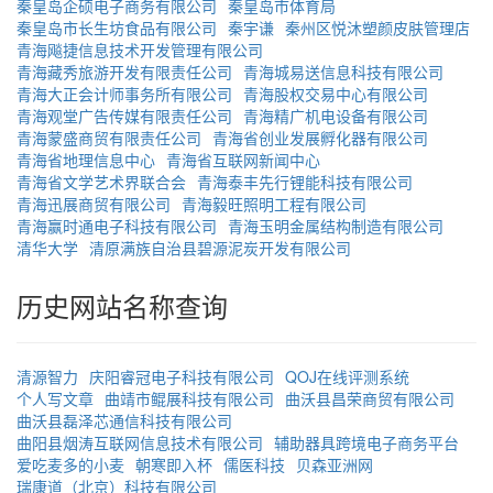
秦皇岛企硕电子商务有限公司
秦皇岛市体育局
秦皇岛市长生坊食品有限公司
秦宇谦
秦州区悦沐塑颜皮肤管理店
青海飚捷信息技术开发管理有限公司
青海藏秀旅游开发有限责任公司
青海城易送信息科技有限公司
青海大正会计师事务所有限公司
青海股权交易中心有限公司
青海观堂广告传媒有限责任公司
青海精广机电设备有限公司
青海蒙盛商贸有限责任公司
青海省创业发展孵化器有限公司
青海省地理信息中心
青海省互联网新闻中心
青海省文学艺术界联合会
青海泰丰先行锂能科技有限公司
青海迅展商贸有限公司
青海毅旺照明工程有限公司
青海赢时通电子科技有限公司
青海玉明金属结构制造有限公司
清华大学
清原满族自治县碧源泥炭开发有限公司
历史网站名称查询
清源智力
庆阳睿冠电子科技有限公司
QOJ在线评测系统
个人写文章
曲靖市鲲展科技有限公司
曲沃县昌荣商贸有限公司
曲沃县磊泽芯通信科技有限公司
曲阳县烟涛互联网信息技术有限公司
辅助器具跨境电子商务平台
爱吃麦多的小麦
朝寒即入杯
儒医科技
贝森亚洲网
瑞康道（北京）科技有限公司