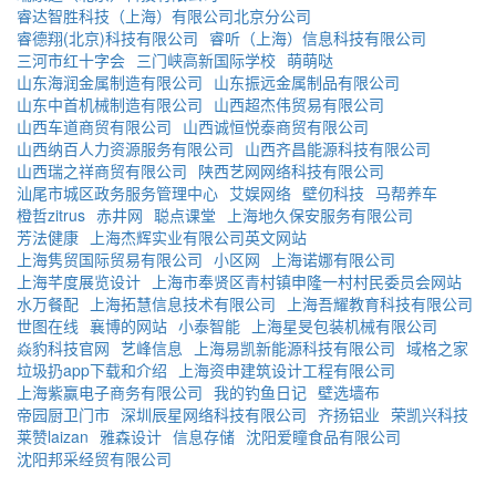
睿达智胜科技（上海）有限公司北京分公司
睿德翔(北京)科技有限公司
睿听（上海）信息科技有限公司
三河市红十字会
三门峡高新国际学校
萌萌哒
山东海润金属制造有限公司
山东振远金属制品有限公司
山东中首机械制造有限公司
山西超杰伟贸易有限公司
山西车道商贸有限公司
山西诚恒悦泰商贸有限公司
山西纳百人力资源服务有限公司
山西齐昌能源科技有限公司
山西瑞之祥商贸有限公司
陕西艺网网络科技有限公司
汕尾市城区政务服务管理中心
艾娱网络
壁仞科技
马帮养车
橙哲zitrus
赤井网
聪点课堂
上海地久保安服务有限公司
芳法健康
上海杰辉实业有限公司英文网站
上海隽贸国际贸易有限公司
小区网
上海诺娜有限公司
上海芊度展览设计
上海市奉贤区青村镇申隆一村村民委员会网站
水万餐配
上海拓慧信息技术有限公司
上海吾耀教育科技有限公司
世图在线
襄博的网站
小泰智能
上海星旻包装机械有限公司
焱豹科技官网
艺峰信息
上海易凯新能源科技有限公司
域格之家
垃圾扔app下载和介绍
上海资申建筑设计工程有限公司
上海紫赢电子商务有限公司
我的钓鱼日记
壁选墙布
帝园厨卫门市
深圳辰星网络科技有限公司
齐扬铝业
荣凯兴科技
莱赞laizan
雅森设计
信息存储
沈阳爱瞳食品有限公司
沈阳邦采经贸有限公司