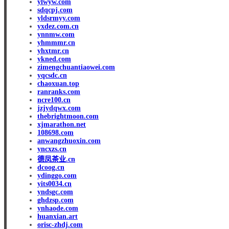
ylwyw.com
sdqcpj.com
yldsrmyy.com
yxdez.com.cn
ynnmw.com
yhmmmr.cn
yhxtmr.cn
ykned.com
zimengchuantiaowei.com
yqcsdc.cn
chaoxuan.top
ranranks.com
ncre100.cn
jzjydqwx.com
thebrightmoon.com
xjmarathon.net
108698.com
anwangzhuoxin.com
yncxzs.cn
德凤茶业.cn
dcoog.cn
ydinggo.com
yits0034.cn
yndsgc.com
ghdzsp.com
ynhaode.com
huanxian.art
orisc-zhdj.com