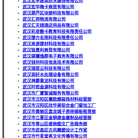
武汉宏丰建筑防水装饰有限公司
武汉宏华梅卡商贸有限公司
武汉葫芦区块链科技有限公司
武汉汇邦物流有限公司
武汉汇天翊酒店用品有限公司
武汉机变酷卡教育科技有限责任公司
武汉捷方名扬科技有限责任公司
武汉来道建材科技有限公司
武汉铭景利商贸有限公司
武汉骐骥逸群电子商务有限公司
武汉钱何科技信息技术有限公司
武汉瑞蓝云科技有限公司
武汉润好水处理设备有限公司
武汉神爵黄龙科技有限公司
武汉时若金源科技有限公司
武汉市广厦智诚服务有限公司
武汉市汉阳区蕾欧娜装饰材料经营部
武汉市汉阳区欣华美铝合金门窗加工厂
武汉市黄陂区盘龙城子昂扬钢板租赁部
武汉市江夏区金铜盛金属制品经营部
武汉市青山区盛驰图文广告服务部
武汉市武昌区古风雕塑设计工作室
武汉市竹茗堂茶文化传播有限公司