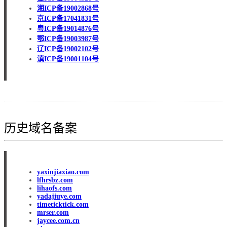
湘ICP备19002868号
京ICP备17041831号
粤ICP备19014876号
鄂ICP备19003987号
辽ICP备19002102号
滇ICP备19001104号
历史域名备案
yaxinjiaxiao.com
lfhrsbz.com
lihaofs.com
yadajiuye.com
timeticktick.com
mrser.com
jaycee.com.cn