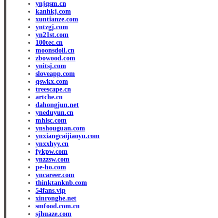
ynjqsm.cn
kanhkj.com
xuntianze.com
yntzgj.com
yn21st.com
100tec.cn
moonsdoll.cn
zbowood.com
ynitsj.com
sloveapp.com
qswkx.com
treescape.cn
artche.cn
dahongjun.net
yneduyun.cn
mhlsc.com
ynshouguan.com
ynxiangcaijiaoyu.com
ynxxhyy.cn
fykpw.com
ynzzsw.com
pe-ho.com
yncareer.com
thinktanknb.com
54fans.vip
xinronghe.net
smfood.com.cn
sjhuaze.com