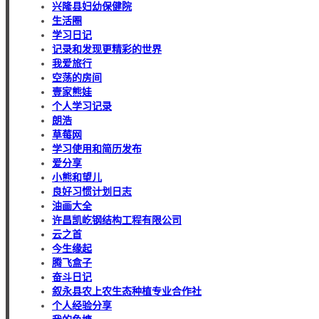
兴隆县妇幼保健院
生活圈
学习日记
记录和发现更精彩的世界
我爱旅行
空荡的房间
壹家熊娃
个人学习记录
朗浩
草莓网
学习使用和简历发布
爱分享
小熊和望儿
良好习惯计划日志
油画大全
许昌凯屹钢结构工程有限公司
云之首
今生缘起
腾飞盒子
奋斗日记
叙永县农上农生态种植专业合作社
个人经验分享