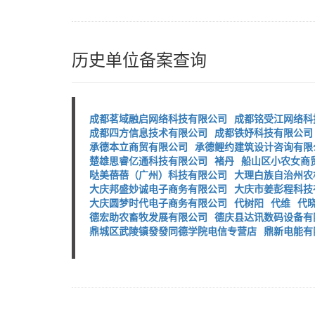
历史单位备案查询
成都茗域融启网络科技有限公司
成都铭受江网络科
成都四方信息技术有限公司
成都铁妤科技有限公司
承德本立商贸有限公司
承德鲤约建筑设计咨询有限
楚雄思睿亿通科技有限公司
褚丹
船山区小农女商
哒美蓓蓓（广州）科技有限公司
大理白族自治州农
大庆邦盛妙诚电子商务有限公司
大庆市姜彭程科技
大庆圆梦时代电子商务有限公司
代树阳
代维
代
德宏助农畜牧发展有限公司
德庆县达讯数码设备有
鼎城区武陵镇發發同德学院电信专营店
鼎新电能有