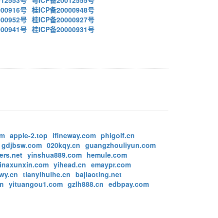
12553号
粤ICP备20012555号
00916号
桂ICP备20000948号
00952号
桂ICP备20000927号
00941号
桂ICP备20000931号
om
apple-2.top
ifineway.com
phigolf.cn
gdjbsw.com
020kqy.cn
guangzhouliyun.com
ers.net
yinshua889.com
hemule.com
inaxunxin.com
yihead.cn
emaypr.com
wy.cn
tianyihuihe.cn
bajiaoting.net
cn
yituangou1.com
gzlh888.cn
edbpay.com