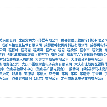
技有限公司
成都念初文化传媒有限公司
成都普瑞迈德医疗科技有限公
成都辛格信息技术有限公司
成都雨锦秋网络科技有限公司
成都禹电科
公司
程德峰
程笃志
程娇君
程启光
程思
程松松
程永吉
程张鹏
贸行
创达城邦家政环保（东莞市）有限公司
慈溪市六飞搬运服务有限公
村妇女肿瘤病人救助站
大连艾丰商贸有限公司
大连德音科技有限公司
有限责任公司
大庆市雷霆财富电子商务有限公司
大庆市让胡路区锐腾
晓宇
岱山县融媒体中心（岱山县广播电视台）
戴番鸿
郸城县罗马柱模
限公司
邓昌勇
邓德华
邓洁文
邓奇琪
邓涛
邓熙
邓翔涛
丁雪峰
限公司
鼎值财务顾问（北京）有限公司
定州市鸣逸电子商务有限公司