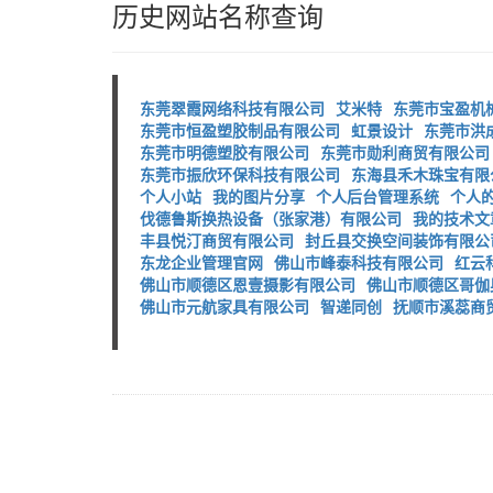
历史网站名称查询
东莞翠霞网络科技有限公司
艾米特
东莞市宝盈机
东莞市恒盈塑胶制品有限公司
虹景设计
东莞市洪
东莞市明德塑胶有限公司
东莞市勋利商贸有限公司
东莞市振欣环保科技有限公司
东海县禾木珠宝有限
个人小站
我的图片分享
个人后台管理系统
个人
伐德鲁斯换热设备（张家港）有限公司
我的技术文
丰县悦汀商贸有限公司
封丘县交换空间装饰有限公
东龙企业管理官网
佛山市峰泰科技有限公司
红云
佛山市顺德区恩壹摄影有限公司
佛山市顺德区哥伽
佛山市元航家具有限公司
智递同创
抚顺市溪蕊商