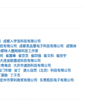
司
成都入学宝科技有限公司
技有限公司
成都昱品慧电子科技有限公司
成锦洲
赤壁映人圈网络科技工作室
司
崔嘉峰
崔京京
崔四强
崔文科
崔欣宇
大连迪联捷成科技有限公司
体育商店
大庆市速则科技有限公司
具门市部
淡丁
道火自然（北京）科技有限公司
丁源驰
丁子杰
定州市荣利商贸有限公司
东莞栢民电子有限公司