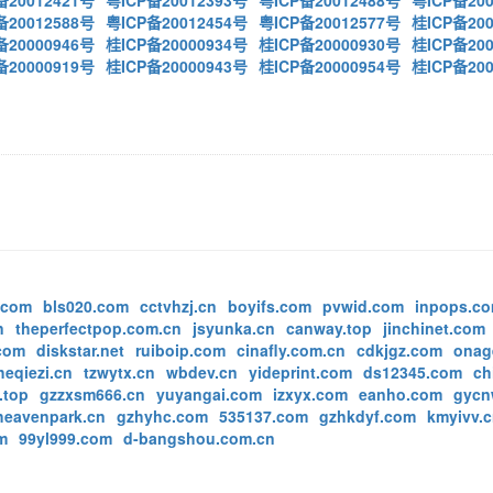
备20012421号
粤ICP备20012393号
粤ICP备20012488号
粤ICP备200
备20012588号
粤ICP备20012454号
粤ICP备20012577号
桂ICP备200
备20000946号
桂ICP备20000934号
桂ICP备20000930号
桂ICP备200
备20000919号
桂ICP备20000943号
桂ICP备20000954号
桂ICP备200
.com
bls020.com
cctvhzj.cn
boyifs.com
pvwid.com
inpops.c
n
theperfectpop.com.cn
jsyunka.cn
canway.top
jinchinet.com
com
diskstar.net
ruiboip.com
cinafly.com.cn
cdkjgz.com
onag
heqiezi.cn
tzwytx.cn
wbdev.cn
yideprint.com
ds12345.com
ch
.top
gzzxsm666.cn
yuyangai.com
izxyx.com
eanho.com
gycn
heavenpark.cn
gzhyhc.com
535137.com
gzhkdyf.com
kmyivv.
m
99yl999.com
d-bangshou.com.cn