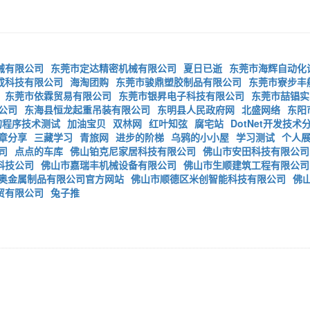
械有限公司
东莞市定达精密机械有限公司
夏日已逝
东莞市海辉自动化
成科技有限公司
海淘团购
东莞市骏鼎塑胶制品有限公司
东莞市寮步丰
东莞市依霖贸易有限公司
东莞市银昇电子科技有限公司
东莞市喆锠实
公司
东海县恒龙起重吊装有限公司
东明县人民政府网
北盛网络
东阳
的程序技术测试
加油宝贝
双林网
红叶知弦
腐宅站
DotNet开发技术
章分享
三藏学习
青旅网
进步的阶梯
乌鸦的小小屋
学习测试
个人
司
点点的车库
佛山铂克尼家居科技有限公司
佛山市安田科技有限公司
科技公司
佛山市嘉瑞丰机械设备有限公司
佛山市生顺建筑工程有限公司
奥金属制品有限公司官方网站
佛山市顺德区米创智能科技有限公司
佛
贸有限公司
兔子推