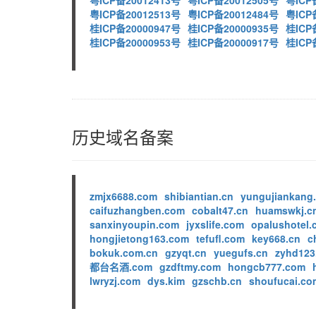
粤ICP备20012413号
粤ICP备20012505号
粤ICP
粤ICP备20012513号
粤ICP备20012484号
粤ICP
桂ICP备20000947号
桂ICP备20000935号
桂ICP
桂ICP备20000953号
桂ICP备20000917号
桂ICP
历史域名备案
zmjx6688.com
shibiantian.cn
yungujiankang
caifuzhangben.com
cobalt47.cn
huamswkj.c
sanxinyoupin.com
jyxslife.com
opalushotel.
hongjietong163.com
tefufl.com
key668.cn
c
bokuk.com.cn
gzyqt.cn
yuegufs.cn
zyhd123
都台名酒.com
gzdftmy.com
hongcb777.com
lwryzj.com
dys.kim
gzschb.cn
shoufucai.co