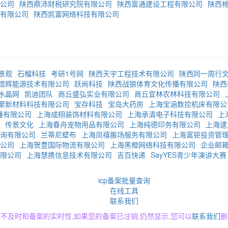
公司
陕西鼎沛财税研究院有限公司
陕西富通建设工程有限公司
陕西
有限公司
陕西凯富网络科技有限公司
景观
石榴科技
考研1号网
陕西天宇工程技术有限公司
陕西同一周行
煜辉能源技术有限公司
跃尚科技
陕西战狼体育文化传播有限公司
陕西
水晶网
凯迪团队
商丘盛弘实业有限公司
商丘宜林农林科技有限公司
聚新材料科技有限公司
宝存科技
宝岛大药房
上海宝涵数控机床有限公
器有限公司
上海成栩装饰材料有限公司
上海承清电子科技有限公司
上
传景文化
上海春舟宠物用品有限公司
上海纯德印务有限公司
上海逮
询有限公司
兰蒂尼壁布
上海凤禧搬场服务有限公司
上海富钜投资管
公司
上海贺豊国际物流有限公司
上海黑橙网络科技有限公司
企业邮
限公司
上海慧携信息技术有限公司
吉百快递
SayYES青少年演讲大赛
icp备案批量查询
在线工具
联系我们
不及时和备案的实时性,如果您的备案已注销,仍然显示,您可以
联系我们
删