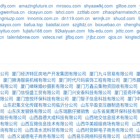
dfy.com
amazingfuture.cn
mrosou.com
shyaawlkj.com
giltoe.com
ngwenhua.cn
cicayun.com
ishci.com
zzitlab.com
zihaopharmatech.
ngniuzp.com
innomix.com.cn
dn119.com.cn
wrmjk.cn
shucd.com
zsayxx.com
bafua.top
baisitai.com
szgltdz.cn
boxuebao.cn
chengh
gyituo.com
fujiafu168.com
92kaiyuan.com
fds-edu.com
jxttc.com
g
cn
talentsbrew.com
vstecs.net
jjfbq.com
j1jbz.com
qjcs.cn
kingtec
公司
厦门经济特区房地产开发集团有限公司
厦门九斗贸易有限公司
厦门狮涛服装机械有限公司
厦门时代尺码装饰工程有限公司
厦门市
有限公司
厦门绨眯婚纱摄影有限公司
厦门万鑫云集物资回收有限公司
公司
厦门信恒盛工贸有限公司
厦门兴安泰科技有限公司
厦门亚奇环
限公司
厦门悠悦环保科技有限公司
厦门智子信息科技有限公司
厦门
山东赶集文化传媒有限公司临沂分公司
山东华盈变压器制造有限公司
司
山东庆发钢铁有限公司
山东瑞鹏仔猪销售
山东省昊鹰环保科技有
股份有限公司
山西昌德大成科技有限公司
山西地交信息技术有限公司
有限公司
山西互微信息技术有限公司
山西华美超级商场有限公司
山
询有限公司
山西清水流科贸有限公司
山西时尝鲜电子商务有限公司
司
山西义诚德电子商务有限公司
山西易乐网络科技有限公司
山西珍