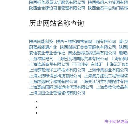
陕西标普质量认证服务有限公司
陕西畅想人力资源有限
陕西金合建设项目管理有限公司
陕西金泰丰自动门装饰
历史网站名称查询
陕西闰能科技
陕西三棵松园林景观工程有限公司
善也
蔚蓝新能源产业
陕西御尚汇美美容服务有限公司
陕西
安信农业专业合作社
商洛金桃核桃贸易有限公司
鹿城
上海昂默电气
上海巴瓦利国际贸易有限公司
上海佰奥
上海滨新商贸有限公司
可可创投
车隆汇
上海沉汇仪
上海楚蓝海洋工程技术有限公司
上海传集实业有限公司
上海豆热咪信息科技有限公司
上海渡舟建设工程管理咨
上海顾迦医疗器械有限公司
上海昊江钻井机械配件有限
上海寰航国际货物运输代理有限公司
上海奂妆化妆品有
上海见田企业管理咨询有限公司
由于网站更新