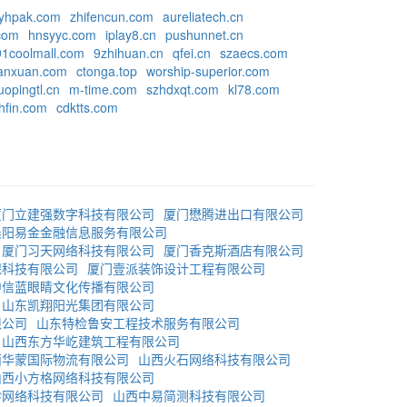
yhpak.com
zhifencun.com
aureliatech.cn
com
hnsyyc.com
iplay8.cn
pushunnet.cn
91coolmall.com
9zhihuan.cn
qfei.cn
szaecs.com
anxuan.com
ctonga.top
worship-superior.com
uopingtl.cn
m-time.com
szhdxqt.com
kl78.com
hfin.com
cdktts.com
厦门立建强数字科技有限公司
厦门懋腾进出口有限公司
晨阳易金金融信息服务有限公司
厦门习天网络科技有限公司
厦门香克斯酒店有限公司
保科技有限公司
厦门壹派装饰设计工程有限公司
中信蓝眼睛文化传播有限公司
山东凯翔阳光集团有限公司
限公司
山东特检鲁安工程技术服务有限公司
山西东方华屹建筑工程有限公司
西华蒙国际物流有限公司
山西火石网络科技有限公司
山西小方格网络科技有限公司
珍网络科技有限公司
山西中易简测科技有限公司