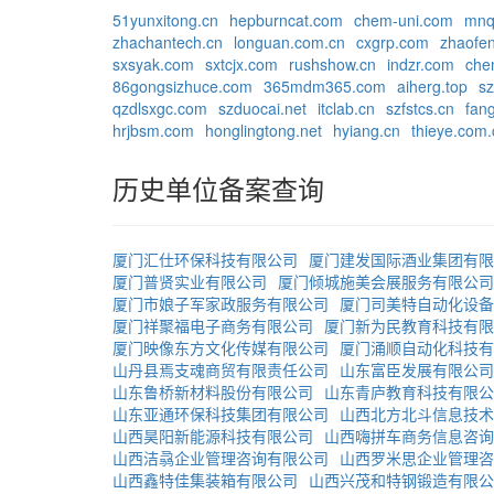
51yunxitong.cn
hepburncat.com
chem-uni.com
mnq
zhachantech.cn
longuan.com.cn
cxgrp.com
zhaofe
sxsyak.com
sxtcjx.com
rushshow.cn
indzr.com
che
86gongsizhuce.com
365mdm365.com
aiherg.top
s
qzdlsxgc.com
szduocai.net
itclab.cn
szfstcs.cn
fan
hrjbsm.com
honglingtong.net
hyiang.cn
thieye.com.
历史单位备案查询
厦门汇仕环保科技有限公司
厦门建发国际酒业集团有限
厦门普贤实业有限公司
厦门倾城施美会展服务有限公司
厦门市娘子军家政服务有限公司
厦门司美特自动化设备
厦门祥聚福电子商务有限公司
厦门新为民教育科技有限
厦门映像东方文化传媒有限公司
厦门涌顺自动化科技有
山丹县焉支魂商贸有限责任公司
山东富臣发展有限公司
山东鲁桥新材料股份有限公司
山东青庐教育科技有限公
山东亚通环保科技集团有限公司
山西北方北斗信息技术
山西昊阳新能源科技有限公司
山西嗨拼车商务信息咨询
山西洁骉企业管理咨询有限公司
山西罗米思企业管理咨
山西鑫特佳集装箱有限公司
山西兴茂和特钢锻造有限公