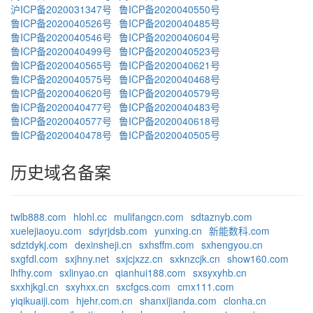
沪ICP备2020031347号
鲁ICP备2020040550号
鲁ICP备2020040526号
鲁ICP备2020040485号
鲁ICP备2020040546号
鲁ICP备2020040604号
鲁ICP备2020040499号
鲁ICP备2020040523号
鲁ICP备2020040565号
鲁ICP备2020040621号
鲁ICP备2020040575号
鲁ICP备2020040468号
鲁ICP备2020040620号
鲁ICP备2020040579号
鲁ICP备2020040477号
鲁ICP备2020040483号
鲁ICP备2020040577号
鲁ICP备2020040618号
鲁ICP备2020040478号
鲁ICP备2020040505号
历史域名备案
twlb888.com
hlohl.cc
mulifangcn.com
sdtaznyb.com
xuelejiaoyu.com
sdyrjdsb.com
yunxing.cn
新能数科.com
sdztdykj.com
dexinsheji.cn
sxhsffm.com
sxhengyou.cn
sxgfdl.com
sxjhny.net
sxjcjxzz.cn
sxknzcjk.cn
show160.com
lhfhy.com
sxlinyao.cn
qianhui188.com
sxsyxyhb.cn
sxxhjkgl.cn
sxyhxx.cn
sxcfgcs.com
cmx111.com
yiqikuaiji.com
hjehr.com.cn
shanxijianda.com
clonha.cn