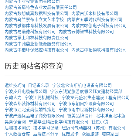
内蒙古圣亚牧业集团有限公司
内蒙古首牵特色农业发展有限责任公司
内蒙古数想成真数据科技有限公司
内蒙古沃米科技有限公司
内蒙古乌兰察布市立文艺术学校
内蒙古五季时代科技有限公司
内蒙古雅都体育科技发展有限公司
内蒙古颐伽电子科技有限公司
内蒙古易诺德科技有限公司
内蒙古云博智祥科技有限公司
内蒙古掌上和林科技有限责任公司
内蒙古中驰鼎业新能源服务有限公司
内蒙古中楷环保燃控科技有限公司
内蒙古中拓物联科技有限公司
历史网站名称查询
运维技巧nj
日记备忘录
宁波北仑宙斯机电设备有限公司
宁波步升电缆有限公司
宁波东钱湖旅游度假区钰文建材经营部
东韵人力
宁波江润机械科技
宁波龙元盛宏生态建设工程有限公司
宁波森都装饰材料有限公司
宁波市东朝自控设备有限公司
宁波市江北爱尚佳婚礼策划
宁波市甬中世新材料有限公司
宁波严选优品电子商务有限公司
智美品牌设计
北冰洋里北冰鱼
昊秦保全网
宁夏华业精细化学科技有限公司
钱包小贷
后端技术测试
技术学习记录
纽迈司气动器材（苏州）有限公司
个人数据仓库
后端技术分享
优哉发卡
众赢旅游
培森家园