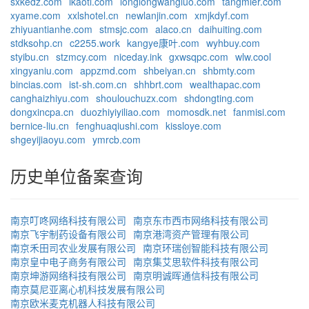
sxkedz.com
ikaoti.com
longlongwangluo.com
tangmier.com
xyame.com
xxlshotel.cn
newlanjin.com
xmjkdyf.com
zhiyuantianhe.com
stmsjc.com
alaco.cn
daihuiting.com
stdksohp.cn
c2255.work
kangye康叶.com
wyhbuy.com
styibu.cn
stzmcy.com
niceday.ink
gxwsqpc.com
wlw.cool
xingyaniu.com
appzmd.com
shbeiyan.cn
shbmty.com
bincias.com
ist-sh.com.cn
shhbrt.com
wealthapac.com
canghaizhiyu.com
shoulouchuzx.com
shdongting.com
dongxincpa.cn
duozhiyiyiliao.com
momosdk.net
fanmisi.com
bernice-liu.cn
fenghuaqiushi.com
kissloye.com
shgeyijiaoyu.com
ymrcb.com
历史单位备案查询
南京叮咚网络科技有限公司
南京东市西市网络科技有限公司
南京飞宇制药设备有限公司
南京港湾资产管理有限公司
南京禾田司农业发展有限公司
南京环瑞创智能科技有限公司
南京皇中电子商务有限公司
南京集艾思软件科技有限公司
南京坤游网络科技有限公司
南京明诚晖通信科技有限公司
南京莫尼亚离心机科技发展有限公司
南京欧米麦克机器人科技有限公司