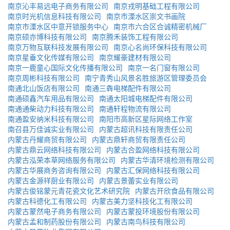
南京沁丰易远电子商务有限公司
南京戎明基础工程有限公司
南京时光机信息科技有限公司
南京市溧水区崇文书画院
南京市溧水区中意开锁服务中心
南京市六合区合诚精密机械厂
南京硕亦博科技有限公司
南京腾禾装饰工程有限公司
南京万物互联科技发展有限公司
南京心名尚环保科技有限公司
南京星垂文化传媒有限公司
南京耀豪建材有限公司
南京一鹿童心国际文化传播有限公司
南京一名门窗有限公司
南京周彬科技有限公司
南宁青秀山风景名胜旅游区管理委员会
南通北山饭店有限公司
南通三犇电梯配件有限公司
南通硕鑫汽车用品有限公司
南通太阳城电梯配件有限公司
南通通柴动力科技有限公司
南通轩程物流有限公司
南通盈安纳米科技有限公司
南阳市高新区星际网络工作室
南召县万佳诚实业有限公司
内蒙古超讯科技有限责任公司
内蒙古丹耀商贸有限公司
内蒙古鼎轩商贸有限责任公司
内蒙古鼎云网络科技有限公司
内蒙古合盈网络科技有限公司
内蒙古泓荣本草网络服务有限公司
内蒙古华清环境检测有限公司
内蒙古华展商务咨询有限公司
内蒙古汇保网络科技有限公司
内蒙古金源祥厨业有限公司
内蒙古景蕾实业有限公司
内蒙古俊铭蒙元青花瓷文化艺术研究院
内蒙古开欣食品有限公司
内蒙古科德化工有限公司
内蒙古美力坚科技化工有限公司
内蒙古蒙然电子商务有限公司
内蒙古蒙投环境股份有限公司
内蒙古孟和制药股份有限公司
内蒙古南鸟科技有限公司