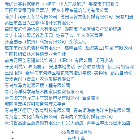
我的比赛数据储存
小满子
个人开发笔记
平凉市丰田粮食
平阳县显家门业经营部
萍乡市萍东建筑劳务有限公司
萍乡市润泰工艺品有限公司
莆田理智文化传媒有限公司
安福相册
莆田市金日兴生物科技开发有限公司
莆田市屹恒通信技术有限公司
濮阳市华龙区诗安母婴护理店
普宁市流沙智巧谷游乐园
你看了么
个人测试管理
齐鑫创志（杭州）科技有限公司
企鹅互助
启东市泰诚包装材料有限公司
启峰互联
起资实业(东莞)有限公司
千阳县绿润林木种植专业合作社
前海万博创意建筑装饰设计（深圳）有限公司
闲闲小站
开发测试A
界面展示
安迪本地生活
邢台顺昌线缆
佰上网络官网
王斌眼镜
秦皇岛市海港区樱花教育培训学校
美物籍
勤策自动化
青澳合创（青岛）农业发展有限公司
青岛埃马克能源环境工程有限公司
青岛海洋科学与技术国家实验室有限公司
青岛胶东铖驿二手车交易市场有限公司
全食盛享
城阳区双招双引项目管理云平台
青岛思沃德研学教育科技有限公司
青岛源海底海洋生物有限公司
青海銮宇文化传媒有限公司
青海内个文化传媒有限公司
青海省富康医药连锁有限公司付兴大药房
青羊区李比比日用品店
icp备案批量查询
在线工具