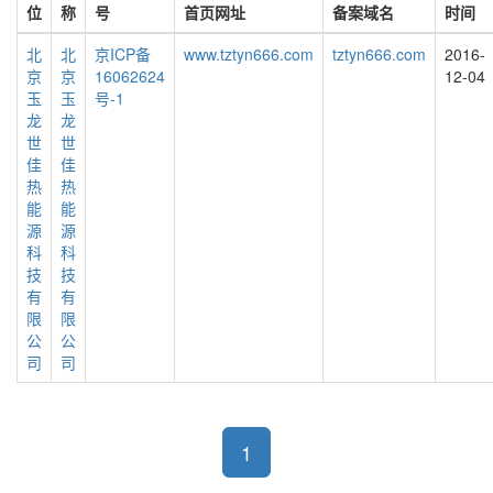
位
称
号
首页网址
备案域名
时间
北
北
京ICP备
www.tztyn666.com
tztyn666.com
2016-
京
京
16062624
12-04
玉
玉
号-1
龙
龙
世
世
佳
佳
热
热
能
能
源
源
科
科
技
技
有
有
限
限
公
公
司
司
1