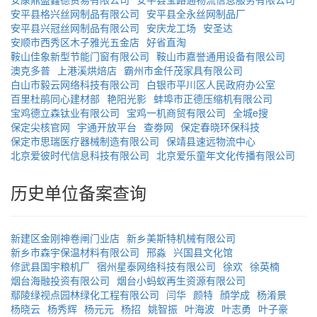
安平县格兴丝网制品有限公司
安平县全永丝网制品厂
安平县兴冠丝网制品有限公司
安庆龙工场
安圣达
安顺市西秀区木子雅光五金店
好省直淘
鞍山佳象新型节能门窗有限公司
鞍山市嘉誉通用设备有限公司
澳克多普
上港溪烘焙店
霸州市金仟茂家具有限公司
白山市毅云网络科技有限公司
白银市平川区人民政府办公室
百里杜鹃同心建材部
艳阳光影
蚌埠市正德压缩机有限公司
宝鸡德立森钛业有限公司
宝鸡一机商贸有限公司
全城e搜
保定尖核官网
宇通开放平台
查劵网
保定春晓环保科技
保定市思瑞医疗器械制造有限公司
保靖县速远物流中心
北京爱彼时代信息科技有限公司
北京爱乐童年文化传播有限公司
历史单位备案查询
新建区金刚神卷闸门业店
新乡美斯特机械有限公司
新乡市森宇保温材料有限公司
邢淼
兴国县文化馆
修武县国宇粮机厂
宿州星泰网络科技有限公司
徐欢
徐英楠
烟台海融投资有限公司
烟台小蚂蚁再生资源有限公司
鄢陵绿视点园林绿化工程有限公司
闫华
颜特
顔学成
杨淆景
杨晓云
杨秀辉
杨元元
杨招
姚智振
叶海波
叶志勇
叶子豪