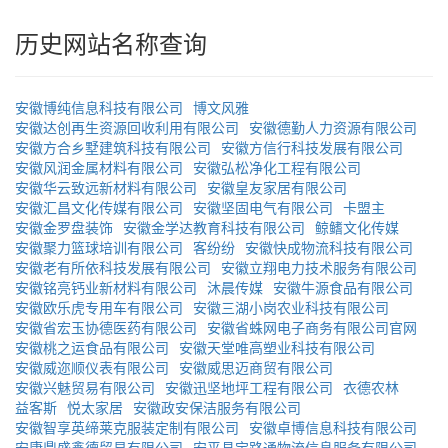
历史网站名称查询
安徽博纯信息科技有限公司
博文风雅
安徽达创再生资源回收利用有限公司
安徽德勤人力资源有限公司
安徽方合乡墅建筑科技有限公司
安徽方信行科技发展有限公司
安徽风润金属材料有限公司
安徽弘松净化工程有限公司
安徽华云致远新材料有限公司
安徽皇友家居有限公司
安徽汇昌文化传媒有限公司
安徽坚固电气有限公司
卡盟主
安徽金罗盘装饰
安徽金学达教育科技有限公司
鲸鳍文化传媒
安徽聚力篮球培训有限公司
客纷纷
安徽快成物流科技有限公司
安徽老有所依科技发展有限公司
安徽立翔电力技术服务有限公司
安徽铭亮钙业新材料有限公司
沐晨传媒
安徽牛源食品有限公司
安徽欧乐虎专用车有限公司
安徽三湖小岗农业科技有限公司
安徽省宏玉协德医药有限公司
安徽省蛛网电子商务有限公司官网
安徽桃之运食品有限公司
安徽天堂唯高塑业科技有限公司
安徽威迩顺仪表有限公司
安徽威思迈商贸有限公司
安徽兴魅贸易有限公司
安徽迅坚地坪工程有限公司
衣德农林
益客斯
悦太家居
安徽政安保洁服务有限公司
安徽智享英缔莱克服装定制有限公司
安徽卓博信息科技有限公司
安康鼎盛鑫德贸易有限公司
安平县宝路通物流信息服务有限公司