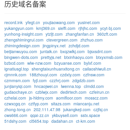
历史域名备案
record.ink
yfegt.cn
youjiaowang.com
yusinet.com
yukangyun.com
kmj369.cn
sieffi.com
rjhjhc.com
ycyt-bj.com
yunhong-insight.com
ytzljt.com
zhangfanfan.cn
360zft.com
zhengshimingrui.com
ctevergreen.com
zhzhuo.com
zhimingdesign.com
jingpinyx.net
zchdjd.com
beijianwuyou.com
juntaik.cn
bxqzwlkj.com
bjsxsdnt.com
bingwen-dots.com
prettyjs.net
btxinhaoyu.com
btxyxmsb.com
bzbcd.com
wlw-nzw.com
bzyuanse.com
bylxf.com
ignatiusgl.top
shengtaixunhuanxitong.cn
cailaoshiwuli.cn
cjmnnk.com
188zhouyi.com
czdxty.com
czfnsw.com
czmmsm.com
fyjl.com
czzhrj.com
zdgdzb.com
junjianyiqi.com
hncaojwei.cn
lwenna.top
clmdd.com
gudaochaye.cn
czblwjx.com
dedirtech.com
czfeirun.cn
czhelai.com
js-hldmy.com
aomifloor.com
mosscz.com
czwxcgq.cn
cztfyp.com
sitazs.com
miancanju.net
zhong-tong.cn
202.111.47.98
jukangkeji.com
czjfsj.cn
cws666.com
qqai-zz.cn
ykbuysell.com
sstx.space
51dshy.com
cl5654.top
dadahan.cn
ct-km.com