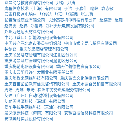
宜昌简兮教育咨询有限公司
尹淼
尹涛
鹰程信息技术（上海）有限公司
于浩
于嘉伟
喻峰
袁志敏
云霄县极速电脑店
张俊达
张灵
张振民
张志勇
长春瑞龙鹿业有限公司
长沙高菱机电科技有限公司
赵德清
赵珊
赵伟男
赵祎
郑俊炜
郑州天乐电商发展有限公司
郑州万通耐火材料有限公司
中北（营口）新能源光电设备有限公司
中国共产党北京市委员会组织部
中山市银宁爱心贸易有限公司
钟剑锋
重庆聪晶酒店管理有限公司
重庆聪晶酒店管理有限公司江北区分公司
重庆聪晶酒店管理有限公司渝北区分公司
重庆梅勒电器设备有限公司
重庆仁義德物资有限公司
重庆市云阳县连年发面业有限责任公司
重庆淘得来网络科技有限公司
重庆微言文化传播有限公司
重庆杏苗茵茵教育信息咨询有限公司
重庆永豪食品销售有限公司
周浩
周越
朱琦
株洲市劳务派遣服务有限公司
艾达（广州）自动化控制设备有限公司
艾勒芙溯源科技（深圳）有限公司
爱车手拉手网络科技（天津）有限公司
爱凤健康科技（海南）有限公司
安徽百搜信息科技有限公司
安徽奔月实验设备有限公司