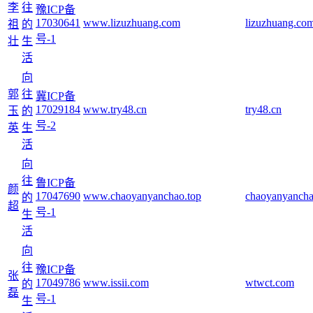
李
往
豫ICP备
17030641
www.lizuzhuang.com
lizuzhuang.co
祖
的
号-1
壮
生
活
向
郭
往
冀ICP备
17029184
www.try48.cn
try48.cn
玉
的
号-2
英
生
活
向
往
鲁ICP备
颜
17047690
www.chaoyanyanchao.top
chaoyanyancha
的
超
号-1
生
活
向
往
豫ICP备
张
17049786
www.issii.com
wtwct.com
的
磊
号-1
生