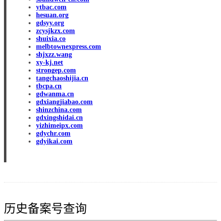
ytbac.com
hesuan.org
gdsyy.org
zcysjkzx.com
shuixia.co
melbtownexpress.com
shjxzz.wang
xy-kj.net
strongep.com
tangchaoshijia.cn
tbcpa.cn
gdwanma.cn
gdxiangjiabao.com
shinzchina.com
gdxingshidai.cn
yizhimeipx.com
gdychr.com
gdyikai.com
历史备案号查询