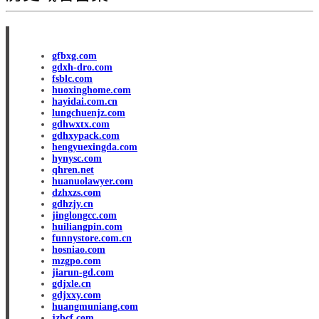
gfbxg.com
gdxh-dro.com
fsblc.com
huoxinghome.com
hayidai.com.cn
lungchuenjz.com
gdhwxtx.com
gdhxypack.com
hengyuexingda.com
hynysc.com
qhren.net
huanuolawyer.com
dzhxzs.com
gdhzjy.cn
jinglongcc.com
huiliangpin.com
funnystore.com.cn
hosniao.com
mzgpo.com
jiarun-gd.com
gdjxle.cn
gdjxxy.com
huangmuniang.com
jzbcf.com