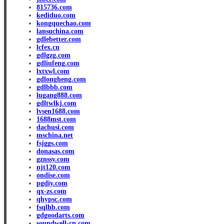
815736.com
kediduo.com
kongquechao.com
lansuchina.com
gdlebetter.com
lcfex.cn
gdlgzg.com
gdliufeng.com
lxtxwl.com
gdlongheng.com
gdlbbb.com
lugang888.com
gdltwlkj.com
lvsen1688.com
1688mst.com
dachusi.com
mschina.net
fsjggs.com
donasas.com
gznssy.com
njt120.com
ondise.com
pgdiy.com
qx-zs.com
qhypsc.com
fsqlhb.com
gdgoodarts.com
soundwell-cn.com