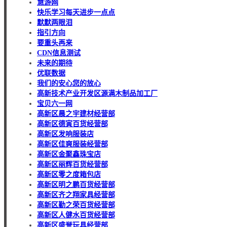
慧游网
快乐学习每天进步一点点
默默两眼泪
指引方向
要重头再来
CDN信息测试
未来的期待
优联数据
我们的安心您的放心
高新技术产业开发区源满木制品加工厂
宝贝六一网
高新区晨之宇建材经营部
高新区德寅百货经营部
高新区发响服装店
高新区佳爽服装经营部
高新区金聚鑫珠宝店
高新区丽辉百货经营部
高新区零之度箱包店
高新区明之鹏百货经营部
高新区齐之翔家具经营部
高新区勤之荣百货经营部
高新区人健水百货经营部
高新区盛誉玩具经营部