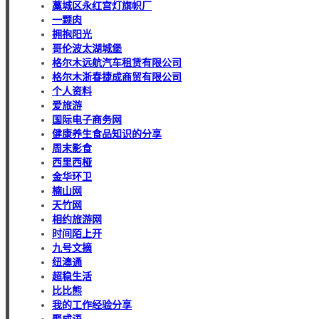
藁城区永红宫灯旗帜厂
一颗肉
拥抱阳光
哥伦波太湖城堡
格尔木远航汽车租赁有限公司
格尔木浙春捷成商贸有限公司
个人资料
爱旅游
国际电子商务网
健康养生食品知识的分享
周末影食
西里西桠
金华环卫
楠山网
天竹网
相约旅游网
时间陌上开
九号文摘
纽澳通
超稳生活
比比熊
我的工作经验分享