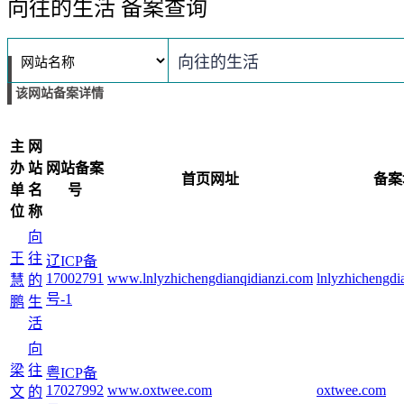
向往的生活 备案查询
该网站备案详情
主
网
办
站
网站备案
首页网址
备案
单
名
号
位
称
向
王
往
辽ICP备
17002791
www.lnlyzhichengdianqidianzi.com
lnlyzhichengdi
慧
的
号-1
鹏
生
活
向
梁
往
粤ICP备
17027992
www.oxtwee.com
oxtwee.com
文
的