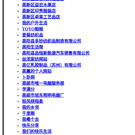
高新区益农水果店
高新区印秀服装店
高新区卓美工艺品店
我的户外生活
YOYO呦呦
爱菊纺织品
高阳县多妙纺织品制造有限公司
高阳生活帮
高阳县品恒新能源汽车销售有限公司
丝浓家纺网站
高亿乳胶制品（苏州）有限公司
高翼的个人网站
卜卦网
高邮市唯一电脑服务部
学满分
高邮市旭东照明电器厂
轻风绕指柔
我的乡邻
千里眼
我嘞个去
快乐分享
我们的快乐生活