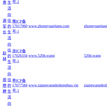
号-2
勇
生
活
向
源
往
豫ICP备
17017060
www.zhongyuanjiagu.com
zhongyuanjiag
军
的
号-1
长
生
活
向
往
浙ICP备
赵
17026334
www.520it.wang
520it.wang
的
赫
号-1
生
活
向
周
往
粤ICP备
17077584
www.xiangwangdeshenghuo.vip
xiangwangdesh
懋
的
号-1
聘
生
活
向