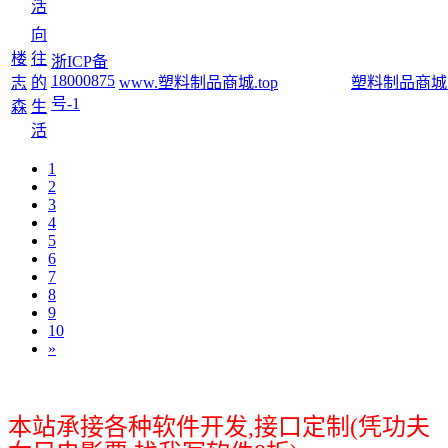
活
向
楼
往
浙ICP备
18000875
志
的
www.塑料制品商城.top
塑料制品商城.t
号-1
森
生
活
1
2
3
4
5
6
7
8
9
10
»
本站承接各种软件开发,接口定制(凭功夫