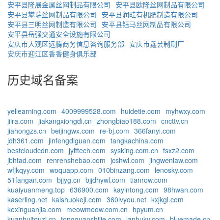
安平县隆展金属丝网制品有限公司
安平县欧隆丝网制品有限公司
安平县攀瑞丝网制品有限公司
安平县润畦有机肥制造有限公司
安平县三明丝网制造有限公司
安平县钰马丝网制品有限公司
安平县岳强交通安全设施有限公司
安庆市大观区远腾商务信息咨询服务部
安庆市鑫芸制刷厂
安庆市迎江区香香健身俱乐部
历史域名备案
yellearning.com
4009999528.com
huidetie.com
myhwxy.com
jiira.com
jiakangxiongdi.cn
zhongbiao188.com
cncttv.cn
jiahongzs.cn
beijingwx.com
re-bj.com
366fanyi.com
jdh361.com
jinfengdiguan.com
tangkachina.com
bestcloudcdn.com
jylttech.com
sysking.com.cn
fsxz2.com
jbhtad.com
renrenshebao.com
jcshwl.com
jingwenlaw.com
wfjkqyy.com
woquapp.com
010binzang.com
lenosky.com
51fangan.com
bjjyg.cn
bjjdhywl.com
tianrow.com
kuaiyuanmeng.top
636900.com
kayintong.com
98hwan.com
kaserling.net
kaishuokeji.com
360lvyou.net
kxjkgl.com
kexinguanjia.com
meowmeow.com.cn
hpyum.cn
kuanhuitouzi.cn
tongguanshijie.com
lanhuky.com
bluemade.cn