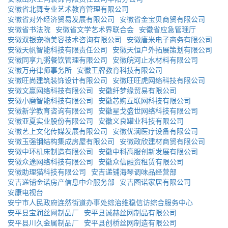
安徽省北舞专业艺术教育管理有限公司
安徽省对外经济贸易发展有限公司
安徽省金宝贝商贸有限公司
安徽省书法院
安徽省文学艺术界联合会
安徽省应急管理厅
安徽双银宠物美容技术咨询有限公司
安徽唐米电子商务有限公司
安徽天帆智能科技有限责任公司
安徽天恒户外拓展策划有限公司
安徽同享九粥餐饮管理有限公司
安徽皖河止水材料有限公司
安徽万舟律师事务所
安徽王牌教育科技有限公司
安徽旺尚建筑装饰设计有限公司
安徽旺旺虎网络科技有限公司
安徽文赢网络科技有限公司
安徽纤梦缘贸易有限公司
安徽小磨智能科技有限公司
安徽芯购互联网科技有限公司
安徽新学教育咨询有限公司
安徽星戈盛世网络科技有限公司
安徽亚夏实业股份有限公司
安徽义良罐业科技有限公司
安徽艺上文化传媒发展有限公司
安徽优澜医疗设备有限公司
安徽玉强钢结构集成房屋有限公司
安徽政欣建材商贸有限公司
安徽中环机床制造有限公司
安徽中科高服创新发展有限公司
安徽众途网络科技有限公司
安徽众信融资租赁有限公司
安徽助理猫科技有限公司
安吉递铺海琴调味品经营部
安吉递铺金诺房产信息中介服务部
安吉图诺家居有限公司
安康电视台
安宁市人民政府连然街道办事处综治维稳信访综合服务中心
安平县宝润丝网制品厂
安平县诚赫丝网制品有限公司
安平县川久金属制品厂
安平县创桥丝网制造有限公司