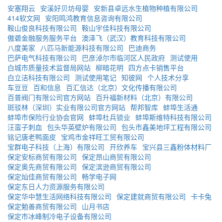
安塞翔云
安溪好贝坊母婴
安新县卓远水生植物种植有限公司
414软文网
安阳鸣鸿教育信息咨询有限公司
鞍山俊良科技有限公司
鞍山宇佳科技有限公司
傲砻金融服务服务平台
澳泽飞（武汉）教育科技有限公司
八度美家
八匹马新能源科技有限公司
巴迪商务
巴萨电气科技有限公司
巴彦淖尔市临河区人民政府
测试使用
白城市质量技术监督局网站
柳暗花明
四方点卡销售平台
白立洁科技有限公司
测试使用笔记
知彼网
个人技术分享
车豆豆
百和信息
百汇信达（北京）文化传播有限公司
百普阀门有限公司官方网站
百升福新材料（北京）有限公司
斑驳林（深圳）实业有限公司官方网站
帮邦智库
蚌埠生活通
蚌埠市保险行业协会官网
蚌埠杜兵锁业
蚌埠斯维特科技有限公司
汪蛮子刺血
包头华英壁炉有限公司
包头市鑫美地坪工程有限公司
铭记唐老鸭面皮
宝鸡市金祥旺工贸有限公司
宝群电子科技（上海）有限公司
开欣养车
宝兴县三鑫粉体材料厂
保定安标商贸有限公司
保定昂山商贸有限公司
保定奥先商贸有限公司
保定滨逊商贸有限公司
保定灿佳商贸有限公司
畅学电子网
保定东日人力资源服务有限公司
保定华中慧生活网络科技有限公司
保定建就商贸有限公司
卡卡兔
保定勉善商贸有限公司
山月书店
保定市冰峰制冷电子设备有限公司