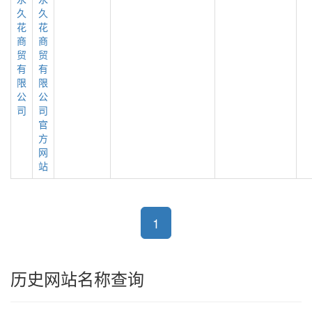
久
久
花
花
商
商
贸
贸
有
有
限
限
公
公
司
司
官
方
网
站
1
历史网站名称查询