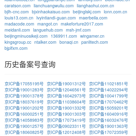
caratson.com
lianchuangwuliu.com
lianghaohui.com.cn
bjlh-cnc.com
bjxinhaokaisuo.com
beijinglskj.com
lonn.com.cn
louis13.com.cn
lvyintiandi-guan.com
maerbeila.com
madacode.com
mangot.cn
makeforture2017.com
meidanli.com
languehub.com
msh-jmf.com
beijingminuosikeji.com
1369911.com
wingamer.cn
kingsgroup.cc
ntalker.com
bonaqi.cn
panlitech.com
bjplfxm.com
历史备案号查询
京ICP备17055195号
京ICP备19001312号
京ICP备11021851号
京ICP备19001283号
京ICP备12046561号
京ICP备14022294号
京ICP备19001378号
京ICP备16042973号
京ICP备10041799号
京ICP备18037619号
京ICP备11038604号
京ICP备17070462号
京ICP备19001202号
京ICP备19001332号
京ICP备15059201号
京ICP备16000251号
京ICP备19001303号
京ICP备16040916号
京ICP备14058983号
京ICP备17073419号
京ICP备16032476号
京ICP备19001257号
京ICP备09023311号
京ICP备19001363号
京ICP备18060825号
京ICP备12012408号
京ICP备17072359号