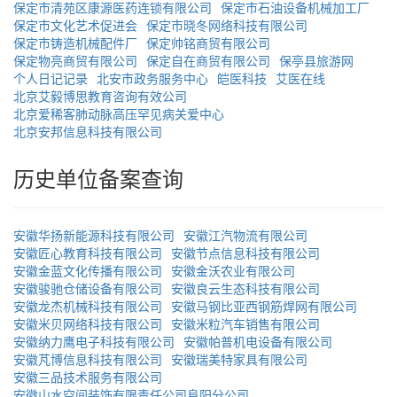
保定市清苑区康源医药连锁有限公司
保定市石油设备机械加工厂
保定市文化艺术促进会
保定市晓冬网络科技有限公司
保定市铸造机械配件厂
保定帅铭商贸有限公司
保定物亮商贸有限公司
保定自在商贸有限公司
保亭县旅游网
个人日记记录
北安市政务服务中心
皑医科技
艾医在线
北京艾毅博思教育咨询有效公司
北京爱稀客肺动脉高压罕见病关爱中心
北京安邦信息科技有限公司
历史单位备案查询
安徽华扬新能源科技有限公司
安徽江汽物流有限公司
安徽匠心教育科技有限公司
安徽节点信息科技有限公司
安徽金蓝文化传播有限公司
安徽金沃农业有限公司
安徽骏驰仓储设备有限公司
安徽良云生态科技有限公司
安徽龙杰机械科技有限公司
安徽马钢比亚西钢筋焊网有限公司
安徽米贝网络科技有限公司
安徽米粒汽车销售有限公司
安徽纳力鹰电子科技有限公司
安徽帕普机电设备有限公司
安徽芃博信息科技有限公司
安徽瑞美特家具有限公司
安徽三品技术服务有限公司
安徽山水空间装饰有限责任公司阜阳分公司