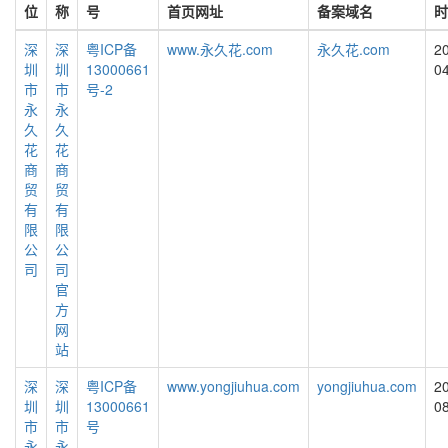
位
称
号
首页网址
备案域名
时
深
深
粤ICP备
www.永久花.com
永久花.com
2
圳
圳
13000661
0
市
市
号-2
永
永
久
久
花
花
商
商
贸
贸
有
有
限
限
公
公
司
司
官
方
网
站
深
深
粤ICP备
www.yongjiuhua.com
yongjiuhua.com
2
圳
圳
13000661
0
市
市
号
永
永