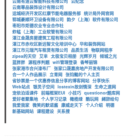
云南有道云智能科技有限公司
云纪念
云南尊品装饰设计有限公司
运城经济开发区红康节能电器服务部
统计局外网官网
郓城豪顺环卫设备有限公司
韵夕（上海）软件有限公司
枣阳市炬德农业专业合作社
蚱蜢（上海）工业软管有限公司
湛江金晟房屋建筑工程有限公司
湛江市赤坎区新远智文化培训中心
华和装饰网站
湛江市元瑞汽车租赁有限公司
品质生活
物联网程序
zipea的天空
艾芈
太极宝贝相册
光辉岁月
倾城之光
蓝胖胖
源程序判题
wifi管理登录
香棽丽锦
张家港市合兴漆布厂
张家口晟嘉房地产开发有限公司
合一个人作品展示
立青网
张钧懿的个人主页
省钞票是一个优惠券信息分享的博客网站
分享快乐
Web站点
银灵子空间
lostexin故剑情深
生命之道网
宠依泊适课件
前端框架EUI
小技巧
questionor题库网
爱好者聚集地
个人学习记录
橄榄绿
酷玩网
絺辞绘句
我爱我家
微笑的默诺酱
康威走天下
个人介绍
明德
新基础网站
课程建设
关系搜