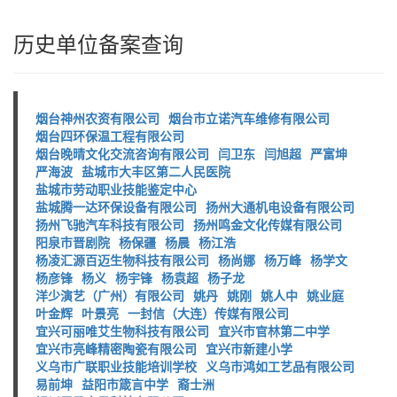
历史单位备案查询
烟台神州农资有限公司
烟台市立诺汽车维修有限公司
烟台四环保温工程有限公司
烟台晚晴文化交流咨询有限公司
闫卫东
闫旭超
严富坤
严海波
盐城市大丰区第二人民医院
盐城市劳动职业技能鉴定中心
盐城腾一达环保设备有限公司
扬州大通机电设备有限公司
扬州飞驰汽车科技有限公司
扬州鸣金文化传媒有限公司
阳泉市晋剧院
杨保疆
杨晨
杨江浩
杨凌汇源百迈生物科技有限公司
杨尚娜
杨万峰
杨学文
杨彦锋
杨义
杨宇锋
杨袁超
杨子龙
洋少演艺（广州）有限公司
姚丹
姚刚
姚人中
姚业庭
叶金辉
叶景亮
一封信（大连）传媒有限公司
宜兴可丽唯艾生物科技有限公司
宜兴市官林第二中学
宜兴市亮峰精密陶瓷有限公司
宜兴市新建小学
义乌市广联职业技能培训学校
义乌市鸿如工艺品有限公司
易前坤
益阳市箴言中学
裔士洲