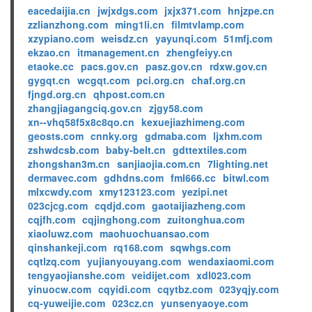
eacedaijia.cn
jwjxdgs.com
jxjx371.com
hnjzpe.cn
zzlianzhong.com
ming1li.cn
filmtvlamp.com
xzypiano.com
weisdz.cn
yayunqi.com
51mfj.com
ekzao.cn
itmanagement.cn
zhengfeiyy.cn
etaoke.cc
pacs.gov.cn
pasz.gov.cn
rdxw.gov.cn
gygqt.cn
wcgqt.com
pci.org.cn
chaf.org.cn
fjngd.org.cn
qhpost.com.cn
zhangjiagangciq.gov.cn
zjgy58.com
xn--vhq58f5x8c8qo.cn
kexuejiazhimeng.com
geosts.com
cnnky.org
gdmaba.com
ljxhm.com
zshwdcsb.com
baby-belt.cn
gdttextiles.com
zhongshan3m.cn
sanjiaojia.com.cn
7lighting.net
dermavec.com
gdhdns.com
fml666.cc
bitwl.com
mlxcwdy.com
xmy123123.com
yezipi.net
023cjcg.com
cqdjd.com
gaotaijiazheng.com
cqjfh.com
cqjinghong.com
zuitonghua.com
xiaoluwz.com
maohuochuansao.com
qinshankeji.com
rq168.com
sqwhgs.com
cqtlzq.com
yujianyouyang.com
wendaxiaomi.com
tengyaojianshe.com
veidijet.com
xdl023.com
yinuocw.com
cqyidi.com
cqytbz.com
023yqjy.com
cq-yuweijie.com
023cz.cn
yunsenyaoye.com