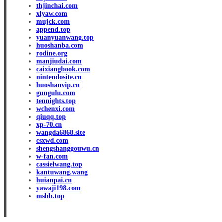
thjinchai.com
xlyaw.com
mujck.com
append.top
yuanyuanwang.top
huoshanba.com
rodine.org
manjiudai.com
caixiangbook.com
nintendosite.cn
huoshanvip.cn
gungulu.com
tennights.top
wchenxi.com
qiuqq.top
xp-70.cn
wangda6868.site
csxwd.com
shengshanggouwu.cn
w-fan.com
cassielwang.top
kantuwang.wang
huianpai.cn
yawaji198.com
msbb.top