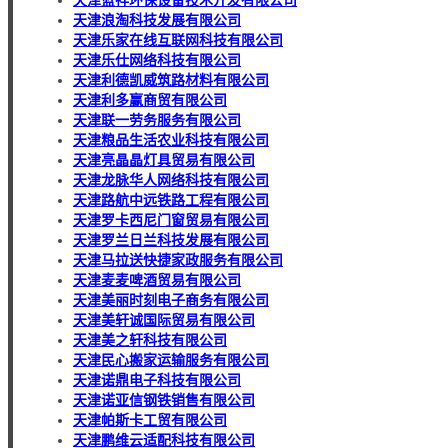
天津蓝祥环保设备技术开发有限公司
天津浪淘科技发展有限公司
天津乐家在线互联网科技有限公司
天津乐仕网络科技有限公司
天津利德凯威筑路材料有限公司
天津利多赢商贸有限公司
天津联一劳务服务有限公司
天津粮品生活农业科技有限公司
天津亮晶晶灯具贸易有限公司
天津龙脉华人网络科技有限公司
天津路航中远铁路工程有限公司
天津罗卡西尼门窗贸易有限公司
天津罗兰日兰科技发展有限公司
天津马拉送快捷家政服务有限公司
天津麦麦啤酒贸易有限公司
天津美丽时刻电子商务有限公司
天津美轩诚国际贸易有限公司
天津美之轩科技有限公司
天津民心搬家运输服务有限公司
天津诺鼎电子科技有限公司
天津诺亚信钢铁销售有限公司
天津帕斯卡工贸有限公司
天津鹏维云适配科技有限公司