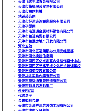
天津飞达丰瑞五金有限公司
天津市峰禄服装贸易有限公司
天津市福刚机械厂
地铺装饰网
天津市好运连连搬家服务有限公司
天津孕婴网
天津市浩源通金属材料销售有限公司
天津市和进商贸有限公司
天津市和远房地产开发有限公司
河北五幼
天津市河北区福朗斯办公用品经营部
天津市河北疾控信息网
天津市河西区亿点击室内外装饰设计中心
天津市河西区艺铭天成文化艺术培训学校
天津市恒河仪表有限公司
天津华北实验仪器有限公司
天津市华运通钢管制造有限公司
天津市蓟县启发彩钢厂
永泰E家网
代练盒子
金诺塑料包装
天津市金源祥建筑装饰工程有限公司
天津市津南区颐养院