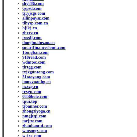
shy886.com
qspsd.com
tjryjcgs.com
allinpaysz.com
tlhysp.com.cn
hjikj.cn
zhxvz.cn
txxsfj.com
donghuahezuo.cn
smartfinancecloud.com
1tongban.com
918read.com
wdmtec.com
tlrtgg.com
txjxguntong.com
51taoyang.com
hongyuanhg.cn
hzxzg.cn
trxgn.com
0856bole.com
tpui.top
tjbanner.com
zhongziyoga.cn
nmgjtqj.com
mrjtw.com
zhanhaotui.com
wmsmgz.com
wtjxc.com