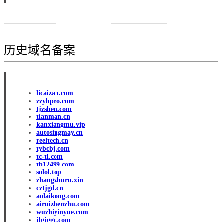
历史域名备案
licaizan.com
zzyhpro.com
tjzshen.com
tianman.cn
kanxiangmu.vip
autosingmay.cn
reeltech.cn
tybcbj.com
tc-tl.com
tb12499.com
solol.top
zhangzhuru.xin
cztjgd.cn
aolaikong.com
airuizhenzhu.com
wuzhiyinyue.com
jlgjggc.com