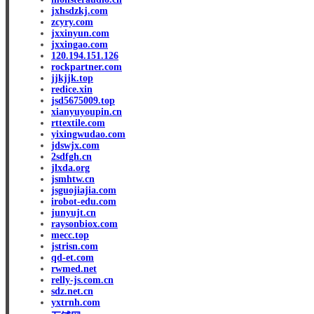
jxhsdzkj.com
zcyry.com
jxxinyun.com
jxxingao.com
120.194.151.126
rockpartner.com
jjkjjk.top
redice.xin
jsd5675009.top
xianyuyoupin.cn
rttextile.com
yixingwudao.com
jdswjx.com
2sdfgh.cn
jlxda.org
jsmhtw.cn
jsguojiajia.com
irobot-edu.com
junyujt.cn
raysonbiox.com
mecc.top
jstrisn.com
qd-et.com
rwmed.net
relly-js.com.cn
sdz.net.cn
yxtrnh.com