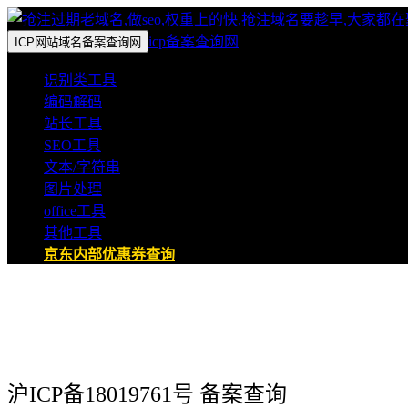
icp备案查询网
ICP网站域名备案查询网
识别类工具
编码解码
站长工具
SEO工具
文本/字符串
图片处理
office工具
其他工具
京东内部优惠券查询
沪ICP备18019761号 备案查询