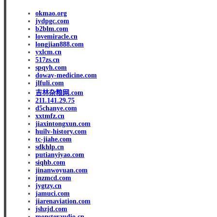
okmao.org
jydpgc.com
b2blm.com
lovemiracle.cn
longjian888.com
yxlcm.cn
517zs.cn
spqyh.com
doway-medicine.com
jlfuli.com
吉林杂粮网.com
211.141.29.75
d5chanye.com
xxtmfz.cn
jiaxintongxun.com
huilv-history.com
tc-jiahe.com
sdkhlp.cn
putianyiyao.com
siqhb.com
jinanwoyuan.com
jnzmcd.com
jygtzy.cn
jamuci.com
jiarenaviation.com
jshzjd.com
monsteraudio.cn