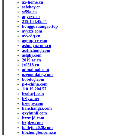
ax-home.cn
safeboy.cn
w59o.cn
aqyzzx.cn
219.154.45.54
hongguruangao.top
ayyzzs.com
ayycdq.cn
agmqdxc.com
ashuayu.com.cn
asshizhong.com
aslgkj.com
2019.ac.cn
jz0518.cn
admaimai.com
ozgooddairy.com
bobdog.com
p-t-china.com
110.19.204.57
bzabwj.com
bzlyw.net
bzggny.com
hanchangzs.com
qxyhunli.com
bzzmjd.com
bzjdzg.com
bailejia2020.com
hbzhongbo.com.cn