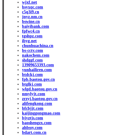
wjxf.net
bsyxqc.com
c5q3i9.cn
jnyz.nm.cn
bswine.cn
baiyibank.com
fpfwc4.cn
tgshpz.com
ibyg.net
chunhuachina.cn
bs-cctv.com
nakochem.com
shdggf.com
13909653393.com
yunhailiren.com
btdckj.com
fpb.baotou.gov.cn
btglkj.com
wlgd.baotou.gov.cn
nmylyjt.com
zrzyj.baotou.gov.cn
alifengkong.com
bfcbjjt.com
kaijinggongmao.com
bjyztjs.com
baoshengzx.com
ahbssy.com
bdart.com.cn