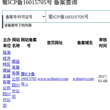
蜀ICP备16015705号 备案查询
该备案号下的列表
主办
网站
网站备案
审核
首页网址
备案域名
单位
名称
号
时间
珠海
经济
顺益
特区
发展
顺益
有限
蜀ICP备
发展
2017-
16015705
www.scshunyi.com
scshunyi.com
公司
01-08
有限
号-1
四川
公司
分公
四川
司
分公
司