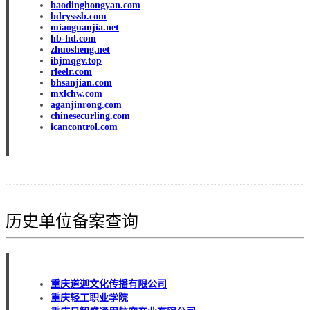
baodinghongyan.com
bdrysssb.com
miaoguanjia.net
hb-hd.com
zhuosheng.net
ihjmqgv.top
rleelr.com
bhsanjian.com
mxlchw.com
aganjinrong.com
chinesecurling.com
icancontrol.com
历史单位备案查询
重庆道迦文化传播有限公司
重庆轻工职业学院