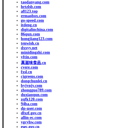
taodanyang.com
hrtzlsb.com
a8123.top
ermaobox.com
go-speed.com
itdeng.cn
digitalinchina.com
86qun.com
hongjiang123.com
tenwish.cn
dxxyy.net
minidingzhi.com
yftin.com
真滋味食品.cn
cyere.com
fxsl.cn
cjgreens.com
dongchunlei.cn
byjynjy.com
zhongguo789.com
duxiaoqun.com
zqfk120.com
94ba.com
dp-user.com
dlxzf.gov.cn
allin-ec.com
ygcyhw.com
esec.gov.cn