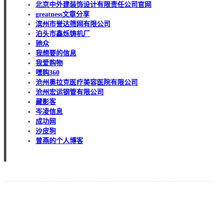
北京中外建装饰设计有限责任公司官网
greatness文章分享
滨州市誉达筛网有限公司
泊头市鑫烁铸机厂
驰众
我想要的信息
我爱购物
嘿购360
沧州奥拉克医疗美容医院有限公司
沧州宏运钢管有限公司
藏影客
岑凌信息
成功网
沙皮狗
曾燕的个人博客