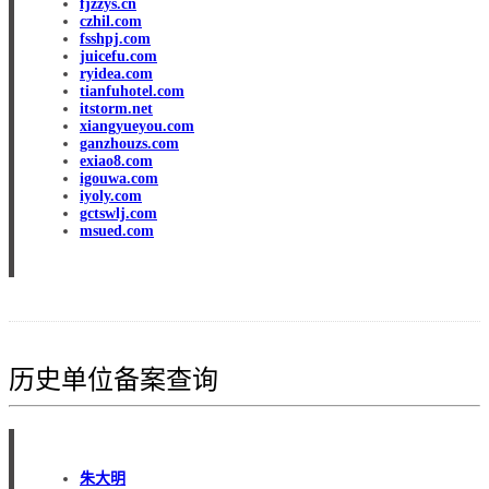
fjzzys.cn
czhil.com
fsshpj.com
juicefu.com
ryidea.com
tianfuhotel.com
itstorm.net
xiangyueyou.com
ganzhouzs.com
exiao8.com
igouwa.com
iyoly.com
gctswlj.com
msued.com
历史单位备案查询
朱大明