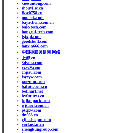
xiewantong.com
shouyi.sc.cn
fksc0758.cn
popook.com
bayachem.com.cn
baic-tech.com
hongrui-tech.com
fsjxjd.com
goodsbull.com
lanxin666.com
中国橡胶贸易网.网络
上游.cn
3dvma.com
yz929.com
cnpau.com
fsycyw.com
taozuim.com
bafute.com.cn
bolinart.net
hxfutures.cn
fujianpack.com
wjtaoci.com.cn
ptqxw.com
dn968.cn
yijiashequn.com
yorkostar.cn
zhengkungroup.com