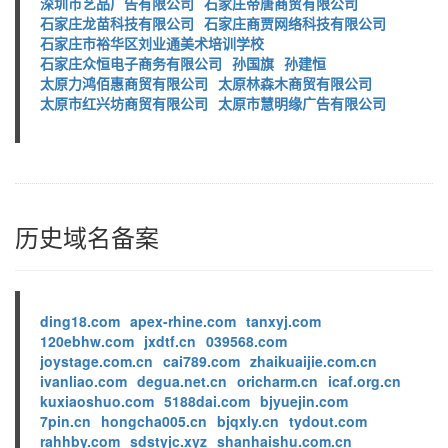
深圳市艺品广告有限公司
石家庄帝唐商贸有限公司
石家庄龙苗科技有限公司
石家庄商贾网络科技有限公司
石家庄市裕华区刘业通美术培训学校
石家庄众恒电子商务有限公司
孙国旗
孙建恒
太原力鸿佰惠商贸有限公司
太原林森木商贸有限公司
太原市红兴坊商贸有限公司
太原市慧明缘广告有限公司
历史域名备案
ding18.com
apex-rhine.com
tanxyj.com
120ebhw.com
jxdtf.cn
039568.com
joystage.com.cn
cai789.com
zhaikuaijie.com.cn
ivanliao.com
degua.net.cn
oricharm.cn
icaf.org.cn
kuxiaoshuo.com
5188dai.com
bjyuejin.com
7pin.cn
hongcha005.cn
bjqxly.cn
tydout.com
rahhby.com
sdstyjc.xyz
shanhaishu.com.cn