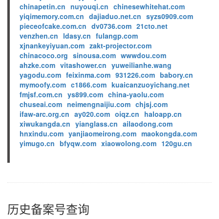
chinapetin.cn
nuyouqi.cn
chinesewhitehat.com
yiqimemory.com.cn
dajiaduo.net.cn
syzs0909.com
pieceofcake.com.cn
dv0736.com
21cto.net
venzhen.cn
ldasy.cn
fulangp.com
xjnankeyiyuan.com
zakt-projector.com
chinacoco.org
sinousa.com
wwwdou.com
ahzke.com
vitashower.cn
yuweilianhe.wang
yagodu.com
feixinma.com
931226.com
babory.cn
mymoofy.com
c1866.com
kuaicanzuoyichang.net
fmjsf.com.cn
ys899.com
china-yaolu.com
chuseai.com
neimengnaijiu.com
chjsj.com
ifaw-arc.org.cn
ay020.com
oiqz.cn
haloapp.cn
xiwukangda.cn
yianglass.cn
ailaodong.com
hnxindu.com
yanjiaomeirong.com
maokongda.com
yimugo.cn
bfyqw.com
xiaowolong.com
120gu.cn
历史备案号查询