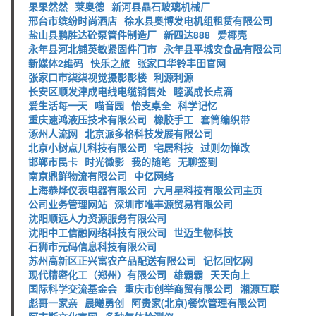
果果然然
莱奥德
新河县晶石玻璃机械厂
邢台市缤纷时尚酒店
徐水县奥博发电机组租赁有限公司
盐山县鹏胜达砼泵管件制造厂
新四达888
爱椰壳
永年县河北铺英敏紧固件门市
永年县平城安食品有限公司
新媒体2维码
快乐之旅
张家口华铃丰田官网
张家口市柒柒视觉摄影影楼
利源利源
长安区顺发津成电线电缆销售处
睦溪成长点滴
爱生活每一天
喵音园
怡支桌全
科学记忆
重庆速鸿液压技术有限公司
橡胶手工
套筒编织带
涿州人流网
北京派多格科技发展有限公司
北京小树点儿科技有限公司
宅居科技
过则勿惮改
邯郸市民卡
时光微影
我的随笔
无聊签到
南京鼎鲜物流有限公司
中亿网络
上海恭烨仪表电器有限公司
六月星科技有限公司主页
公司业务管理网站
深圳市唯丰源贸易有限公司
沈阳顺远人力资源服务有限公司
沈阳中工信融网络科技有限公司
世迈生物科技
石狮市元码信息科技有限公司
苏州高新区正兴富农产品配送有限公司
记忆回忆网
现代精密化工（郑州）有限公司
雄霸霸
天天向上
国际科学交流基金会
重庆市创举商贸有限公司
湘源互联
彪哥一家亲
晨曦勇创
阿贵家(北京)餐饮管理有限公司