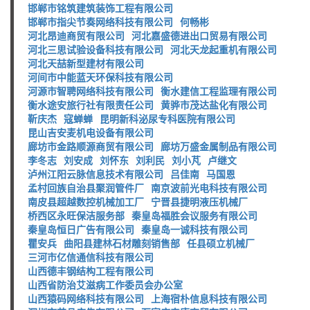
邯郸市铭筑建筑装饰工程有限公司
邯郸市指尖节奏网络科技有限公司
何畅彬
河北昂迪商贸有限公司
河北嘉盛德进出口贸易有限公司
河北三思试验设备科技有限公司
河北天龙起重机有限公司
河北天喆新型建材有限公司
河间市中能蓝天环保科技有限公司
河源市智聘网络科技有限公司
衡水建信工程监理有限公司
衡水途安旅行社有限责任公司
黄骅市茂达盐化有限公司
靳庆杰
寇蝉蝉
昆明新科泌尿专科医院有限公司
昆山吉安麦机电设备有限公司
廊坊市金路顺源商贸有限公司
廊坊万盛金属制品有限公司
李冬志
刘安成
刘怀东
刘利民
刘小芃
卢继文
泸州江阳云脉信息技术有限公司
吕佳南
马国恩
孟村回族自治县聚润管件厂
南京波前光电科技有限公司
南皮县超越数控机械加工厂
宁晋县捷明液压机械厂
桥西区永旺保洁服务部
秦皇岛福胜会议服务有限公司
秦皇岛恒日广告有限公司
秦皇岛一诚科技有限公司
瞿安兵
曲阳县建林石材雕刻销售部
任县硕立机械厂
三河市亿信通信科技有限公司
山西德丰钢结构工程有限公司
山西省防治艾滋病工作委员会办公室
山西猿码网络科技有限公司
上海宿朴信息科技有限公司