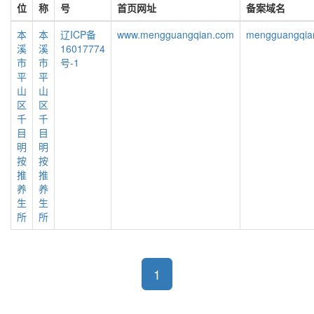
位
称
号
首页网址
备案域名
本
本
辽ICP备
www.mengguangqian.com
mengguangqia
溪
溪
16017774
市
市
号-1
平
平
山
山
区
区
千
千
目
目
明
明
按
按
推
推
养
养
生
生
所
所
1