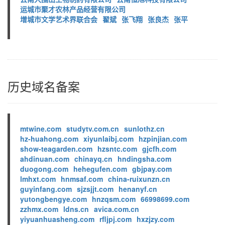
运城市聚才农林产品经营有限公司
增城市文学艺术界联合会
翟斌
张飞翔
张良杰
张平
历史域名备案
mtwine.com
studytv.com.cn
sunlothz.cn
hz-huahong.com
xiyunlaibj.com
hzpinjian.com
show-teagarden.com
hzsntc.com
gjcfh.com
ahdinuan.com
chinayq.cn
hndingsha.com
duogong.com
hehegufen.com
gbjpay.com
lmhxt.com
hnmsaf.com
china-ruixunzn.cn
guyinfang.com
sjzsjjt.com
henanyf.cn
yutongbengye.com
hnzqsm.com
66998699.com
zzhmx.com
ldns.cn
avica.com.cn
yiyuanhuasheng.com
rfljpj.com
hxzjzy.com