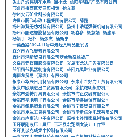
象山丹城伟明花木场
谢小龙
信阳华隆矿产品有限公司
邢台市桥西区爱莫照相馆
徐文鑫
徐州安云矿业科技有限公司
许昌市腾飞市政工程集团有限公司
薛昆
扬州海葵无纺材料有限公司
扬州市浩瑞弹簧机电有限公司
扬州市鹏达橡胶制品有限公司
杨春多
杨慧娟
杨建军
杨娟子
杨朴
杨沙杰
杨新宇
一德西路399-411号中港玩具精品批发城
宜兴市方飞炭素有限公司
宜州市鸿新贸易有限公司梦兰香蚕丝被厂
义乌市爱蝶莉服饰有限公司
义乌市龙达广告有限公司
益阳精益机器制造有限公司
益阳九凤鞋业有限公司
鹰狮龙贸易（深圳）有限公司
永康市华辰日用制品有限公司
永康市金好力工贸有限公司
永康市欧顺进出口贸易有限公司
余杭耀明织带机厂
余姚市爱特灯具有限公司
余姚市海正仪器有限公司
余姚市华驰电子有限公司
余姚市华鑫经贸有限公司
余姚市鲲鹏塑业有限公司
余姚市宁泰贸易有限公司
余姚市夏达工具有限公司
余姚市伊斯倍尔电器有限公司
余姚市应事达电子有限公司
禹州市骅恒家具制造有限公司
玉环联刚液压工具厂
玉环县宏翔图文设计工作室
玉环县派克威集中控制有限公司
云南大围山生物制药有限公司
云南恒旭科技有限公司