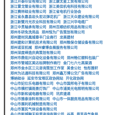
浙江开泰印业有限公司
浙江康太星工贸有限公司
浙江雷戈管业有限公司
浙江美佳机电科技有限公司
浙江赛林硅业有限公司
浙江省电机行业协会
浙江省永嘉县岩头宏达弹花机厂
浙江天众建设有限公司
浙江新燮月光农业科技有限公司
浙江兴华电缆厂
浙江中贯轴承有限公司
郑州百顺纺织用品有限公司
郑州冬研免洗用品
郑州恒为广告策划有限公司
郑州建材凤凰城春丰门业商行
龙美建材
郑州建和计算机技术有限公司
郑州粮保仓储设备有限公司
郑州诺亚机械
郑州睿博会展服务有限公司
郑州深度缔造庆典策划有限公司
郑州市鼎佑兴自动化设备有限公司
郑州畅亿塑料包装厂
郑州市管城区美达标牌制作商行
金门七六七高粱酒
郑州市金水区三元咨询策划工作室
美食公社
怡彤雅轩
郑州为达通科技有限公司
郑州鑫万博公交广告有限公司
博纳硅谷
延安市宝塔区政协网站
开化政协网
中山市妃仕乐电器有限公司
中山市国邦电子有限公司
中山市横栏镇雨景灯饰厂
中山市浦美光电照明有限公司
中山市新和诚电器有限公司
讯弈速递
中山市雅泰涂料有限公司
中山市一体厨房用品有限公司
中山市展利机械制造有限公司
舟山市富民气体设备有限公司
舟山市新城融天投资咨询有限公司
谷高
周至县气象局