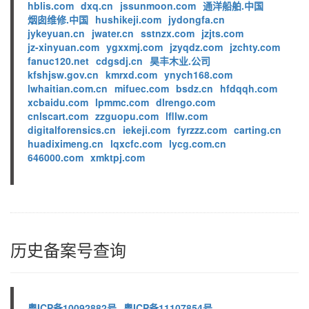
hblis.com
dxq.cn
jssunmoon.com
通洋船舶.中国
烟囱维修.中国
hushikeji.com
jydongfa.cn
jykeyuan.cn
jwater.cn
sstnzx.com
jzjts.com
jz-xinyuan.com
ygxxmj.com
jzyqdz.com
jzchty.com
fanuc120.net
cdgsdj.cn
昊丰木业.公司
kfshjsw.gov.cn
kmrxd.com
ynych168.com
lwhaitian.com.cn
mifuec.com
bsdz.cn
hfdqqh.com
xcbaidu.com
lpmmc.com
dlrengo.com
cnlscart.com
zzguopu.com
lfllw.com
digitalforensics.cn
iekeji.com
fyrzzz.com
carting.cn
huadiximeng.cn
lqxcfc.com
lycg.com.cn
646000.com
xmktpj.com
历史备案号查询
粤ICP备10092882号
粤ICP备11107854号